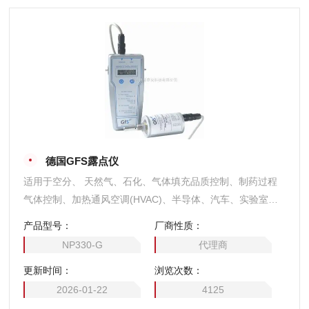
德国GFS露点仪
适用于空分、 天然气、石化、气体填充品质控制、制药过程
气体控制、加热通风空调(HVAC)、半导体、汽车、实验室、
研发等领域。 典型特征：水分测量，适合在线连续使用；兼
产品型号：
厂商性质：
容多种气体露点测量(腐蚀性酸气除外)；宽量程范围，高精
NP330-G
代理商
度；超宽工作压力范围，Z大300bar；带温度补偿功能；响应
更新时间：
浏览次数：
快速；传感器耐用可靠；维护量少。
2026-01-22
4125