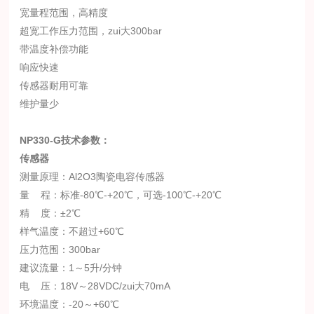
宽量程范围，高精度
超宽工作压力范围，zui大300bar
带温度补偿功能
响应快速
传感器耐用可靠
维护量少
NP330-G
技术参数：
传感器
测量原理：Al2O3陶瓷电容传感器
量 程：标准
-80℃-+20℃，可选
-100℃-+20℃
精 度：±2℃
样气温度：不超过+60℃
压力范围：300bar
建议流量：1～5升/分钟
电 压：18V～28VDC/zui大70mA
环境温度：-20～+60℃