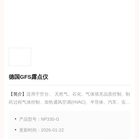
德国GFS露点仪
【简介】
适用于空分、 天然气、石化、气体填充品质控制、制
药过程气体控制、加热通风空调(HVAC)、半导体、汽车、实验
室、研发等领域。
典型特征：水分测量，适合在线连续使用；兼容多种气体露点
产品型号：NP330-G
测量(腐蚀性酸气除外)；宽量程范围，高精度；超宽工作压力范
更新时间：2026-01-22
围，Z大300bar；带温度补偿功能；响应快速；传感器耐用可