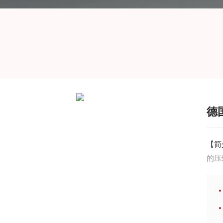
德
【简
的压