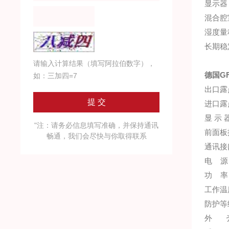
显示器
混合腔
湿度量
长期稳
请输入计算结果（填写阿拉伯数字），
德国G
如：三加四=7
出口露点
进口露
显 示
"注：请务必信息填写准确，并保持通讯
前面板
畅通，我们会尽快与你取得联系
通讯接口
电 源：
功 率
工作温
防护等级
外 壳