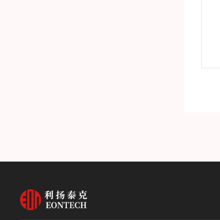
S露点仪
NP330-F德国GFS油中水分析仪
产品详情