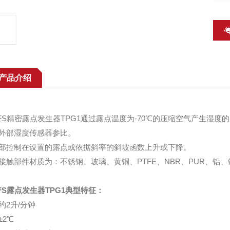
产品介绍
FS精密露点发生器TPG1通过露点温度为-70℃的压缩空气产生湿度
外部湿度传感器参比。
部控制在设置的露点或依据斜率的斜坡函数上升或下降。
接触部件材质为：不锈钢、玻璃、黄铜、PTFE、NBR、PUR、铝、
FS露点发生器TPG1典型特征：
约2升/分钟
±2℃