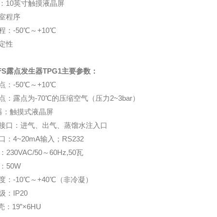
：10英寸触摸液晶屏
室程序
程：
-50℃～+10℃
定性
FS露点发生器TPG1主要参数：
：-50℃～+10℃
点：露点为-70℃的压缩空气（压力2~3bar）
 器：触摸式液晶屏
接口：进气、出气、蒸馏水注入口
：4~20mA输入；RS232
230VAC/50～60Hz,50瓦
：50W
度：-10℃～+40℃（非冷凝）
：IP20
：19”×6HU