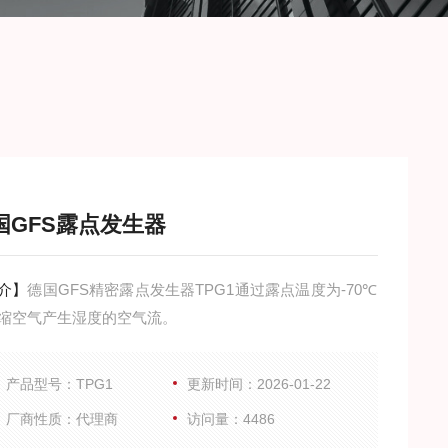
国GFS露点发生器
介】
德国GFS精密露点发生器TPG1通过露点温度为-70℃
缩空气产生湿度的空气流。
产品型号：TPG1
更新时间：2026-01-22
厂商性质：代理商
访问量：4486