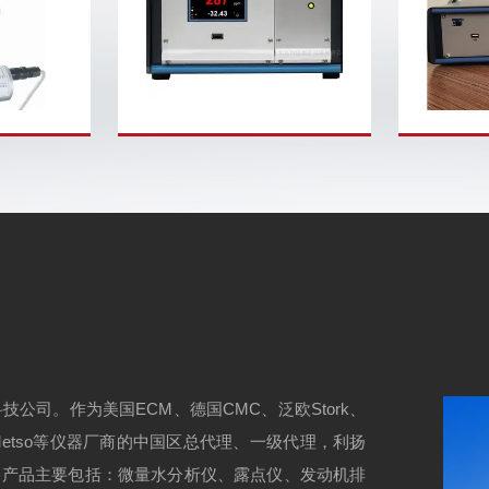
仪适用于液
氯气微量水分析仪是一种用于分
德国CMC
各种油，包
析氯气中微量水分的仪器。随着
TMA-204
油、生物降
科技的不断发展，氯气被广泛应
理，用来测量
-F传感器具
用于医疗、消毒、制冷等领域，
He、D2、
据Karl-
而水分的含量对氯气的性质和用
O3、HBr、
STM
途有着重要的影响。因此，开发
Freon、C2
一款精准、高效的氯气微量水分
析仪...
司。作为美国ECM、德国CMC、泛欧Stork、
、芬兰Metso等仪器厂商的中国区总代理、一级代理，利扬
。产品主要包括：微量水分析仪、露点仪、发动机排