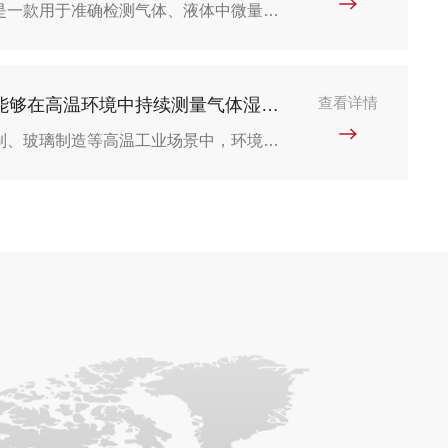
电解法微量水分析仪是一款用于准确检测气体、液体中微量水分含量的分析仪器，广泛应用于化工、电力、氯碱等多个工业领域。电解法微量水分析仪结构精简、集成度高，核心功能模块主要分为四部分，各模块协同工作，保障检测精度与稳定性：1.核心检测模块：电解池作为仪器的核心传感部件，由玻璃腔体、双贵金属电极、五氧化二磷吸湿膜组成，决定仪器的测量精度、响应速度和量程范围，是日常维护的重点部件。2.气路预处理模块包含过滤器、稳压阀、流量计、干燥旁路等部件，主要作用是过滤待测气体中的粉尘、杂质、油污...
查看详情
高温湿度仪是一种能够在高温环境中持续测量气体湿度的专用设备
在钢铁冶炼、陶瓷烧制、玻璃制造等高温工业场景中，环境温度往往超过数百度，普通湿度传感器在此条件下会迅速失效。此时，一种专门设计的测量设备——高温湿度仪，成为保障生产质量的重要工具。那么，这种仪器究竟如何工作?它在工业领域又承担着怎样的角色?什么是高温湿度仪?高温湿度仪是一种能够在高温环境中持续测量气体湿度的专用设备。与常规湿度计不同，它的核心部件经过特殊材料与结构设计，可耐受200℃至1000℃甚至更高的温度。其工作原理通常基于电容式或电阻式传感技术：传感器吸收水分子后，介电...