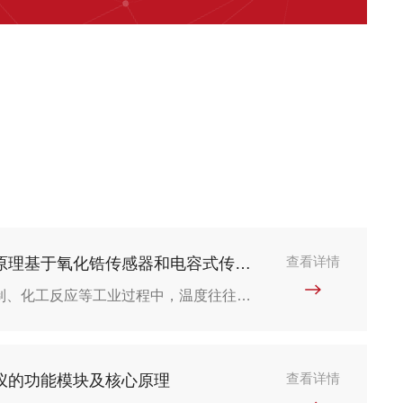
查看详情
高温湿度仪的测量原理基于氧化锆传感器和电容式传感器两种路径
在钢铁冶炼、陶瓷烧制、化工反应等工业过程中，温度往往攀升至数百甚至上千摄氏度。在这样的环境下，普通湿度传感器会因材料失效或信号漂移而无法正常工作。此时，一种专门应对高温工况的测量设备——高温湿度仪，便成为监测气体中水汽含量的重要工具。理解它的工作原理与优势，有助于在工业实践中做出合理选择。高温湿度仪的核心测量原理通常基于两种技术路径：氧化锆传感器和电容式传感器。以氧化锆传感器为例，其工作依托于固体电解质在高温下的离子导电特性。当氧化锆陶瓷管两侧存在氧分压差异时，氧离子会通过晶...
查看详情
仪的功能模块及核心原理