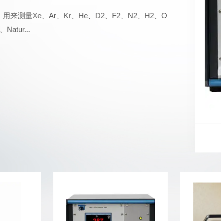
用来测量Xe、Ar、Kr、He、D2、F2、N2、H2、O
atur...