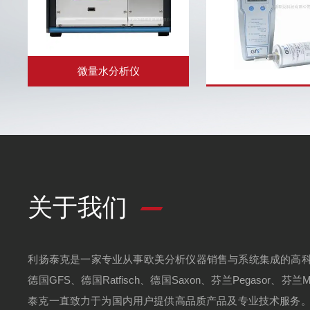
微量水分析仪
德国CMC微量水分析仪TMA-210
德国GFS油中水分析
采用P2O5电解法原理，用来测
压系统和润滑系统的
量Xe、Ar、Kr、He、D2、F2、
括：有机硅油、矿物
N2、H2、O2、O3、HBr、
解油和酯类。NP330
PH3、SF6、Freon、C2H2、
有的耐压和耐温性能，根
CO2、CH4、Natur...
Fischer方法校正 (A
D1533...
关于我们
利扬泰克是一家专业从事欧美分析仪器销售与系统集成的高科技公
德国GFS、德国Ratfisch、德国Saxon、芬兰Pegasor
泰克一直致力于为国内用户提供高品质产品及专业技术服务