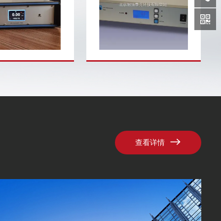
电解法微量水分析仪
氯化氢微量水分析仪采用P2O5
氯
-P采用P2O5电解法原
电解法原理，用来测量Xe、Ar、
2
Xe、Ar、Kr、
Kr、He、D2、F2、N2、H2、
理
F2、N2、H2、O2、
O2、O3、HBr、PH3、SF6、
H
PH3、SF6、
Freon、C2H2、CO2、CH4、
O
H2、CO2、CH4、...
Natural gas，尤其...
F
N.
查看详情