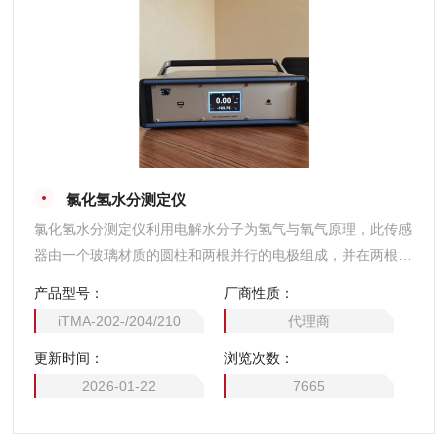
氯化氢水分测定仪
氯化氢水分测定仪利用电解水分子为氢气与氧气原理，此传感
器由一个玻璃材质的圆柱和两根并行的电极组成，并在两根电
极之间涂有很薄的一层磷酸H3PO4膜层，在两电极之间出现
产品型号：
厂商性质：
的电解电流，使酸中的水分分解为H2和O2，此过程的最终产
iTMA-202-/204/210
代理商
物是P2O5，P2O5是强吸湿性物质，因此从样气中吸收水
更新时间：
浏览次数：
分，通过连续的电解过程，最终在样气的水分含量与电解后的
水分之间建立平衡，电解电流与样气的水分含量成比例。
2026-01-22
7665