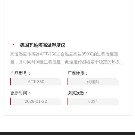
德国瓦热塔高温湿度仪
高温湿度传感器AFT-350适合温度高达350℃的过程湿度测
量，并可同时测量过程温度，此湿度传感器基于稳定的热系统
采用露点原理，传感器测量头被*密封因而可用于污染环境
产品型号：
厂商性质：
中。AFT-350传感器有主动降温型和被动降温型两个版本可
AFT-350
代理商
选，被动降温型推荐用于污染环境中。
更新时间：
浏览次数：
2026-01-22
6094