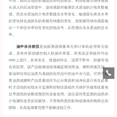
不同，因而呈现的射频阻抗特性的差异。利用射频导纳传感探
头深入到石油管道中，该传感器对被测含水原油的介电常数敏
感。而含水原油的介电常数随含水率变化，敏感探头将含水率
的变化转化成探头的射频导纳量的变化，使射频导纳传感器输
出一个和含水率对应变化的电信号，从而测出含水原油的含水
率。
油中水分析仪
是由探测器测量单元和计算机处理单元组
成，具有外部按键控制人机操作界面，所有设定和操作均在
HMI上进行，具有安全、便捷的特点，适用于野外、防爆等场
合的应用。该产品能够连续准确监测润滑油、燃料和液压油、
柴油和任何以油类为基础的化学品中的油中水污染。可用于检
查油类或燃料产品质量或作为让分离器和油净化器只有在必要
时才启动的在线水分监测和控制仪器或作为保护关键系统避免
过早损毁的诊断或预防性设备使用。该仪器对受监测的油类的
介电属性改变反应极快，不受饱和度的影响或液体的饱和点的
限制，在高低测量范围下能够连续工作。