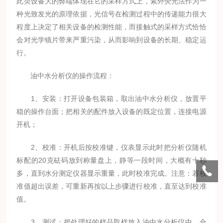
此类设备大的弊端体现在它的采样方式上，紫外荧光法作为一
种光致发光的原理依据，光信号在检测过程中的传递能力很大
程度上决定了相关设备的检测性能，而接触式的采样方式恰恰
会对光学镜片带来严重污染，从而影响到设备的长期、稳定运
行。
油中水分析仪的操作流程：
1、安装：打开设备包装箱，取出油中水分析仪，放置平
稳的操作台面；把相关的配件放入设备的既定位置，连接电源
开机；
2、校准：开机后按校准键，仪表显示此时把分析仪随机
标配的20克砝码放到称量盘上，静等一段时间，大概有十秒
多，直到水分测定仪器显示重量，此时校准完成。注意：若校
准值超出误差，可重新再按以上步骤进行校准，直至达到校准
值。
3、测试：把处理好的样品取样放入油中水分析仪中，合