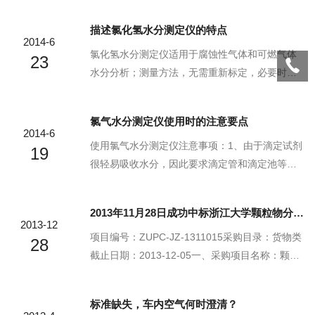
炉、炉窑烟尘排放浓度、折算浓度和排放总量测
描述氯化氢水分测定仪的特点
定，配上油烟、沥青烟取样管，可以进行油烟、
2014-6
沥青烟采样。烟尘测试仪采用大气压直接测量，
氯化氢水分测定仪适用于腐蚀性气体和可燃气体
23
无需空盒压力计，直接测量烟尘浓度，大大提高
水分分析；测量方法，无需重新标定，必要时再
工作效率，电化学传感器恒压测量气体，带温度
生传感器电极膜层；氯化氢水分测定仪响应快
及时间补偿，数据准确可靠。烟尘测试仪采用新
速，全微处理器控制；氯化氢水分测定仪高灵敏
氯气水分测定仪使用时的注意要点
型贴片成型工艺，体积小巧，故障率低，大型数
度；氯化氢水分测定仪的量程可自动切换；氯化
2014-6
据库通讯软件，可将历年每次监测数据存档备
氢水分测定仪开机有自检功能。
使用氯气水分测定仪注意事项：1、由于滴定试剂
19
查，选用高性能烟气采样...
很轻易吸收水分，因此要求滴定管和滴定池等的
密封性要好。2、试剂滴定度的大小，应根据试液
含水量的多少来决定。3、滴定时，搅拌要充分，
2013年11月28日成功中标浙江大学颗粒物分析仪项目
均匀。4、进样时，要防止注射器头受外界的污染
2013-12
而影响测定结果，如操纵者的呼气和擦注射器头
项目编号：ZUPC-JZ-1311015采购目录：货物类
28
时的污染等。5、试剂瓶进气口要安装干燥器，以
截止日期：2013-12-05一、采购项目名称：颗粒
防止试剂吸收空气中的水分而使滴定度下降造成
物传感器二、采购代理机构：浙江大学采购中心
严重的测定误差。6、在滴定过程中，有时会出现
三、确定成交日期：2013年11月28日四、本项目
标准缺失，车内空气何时澄清？
假终点的现象，即提前到达终点，造成测定结果
公告日期：2013年11月19日五、项目中标单位：