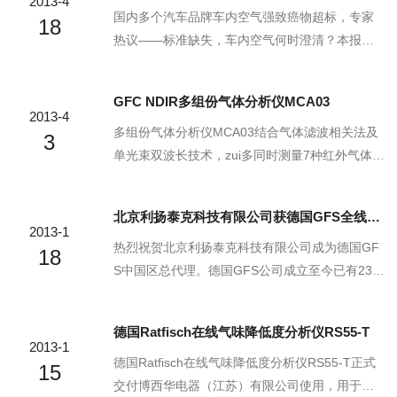
2013-4
偏低。
标项：北京利杨泰克科技有限公司自成交公告发
国内多个汽车品牌车内空气强致癌物超标，专家
18
出七个工作日后，请未成交单位开具收款收据
热议——标准缺失，车内空气何时澄清？本报实
（有财政或税务机关监制章）或退回原收据到浙
习生李天波本报记者陈瑜2013年04月16日07:50
江大学采购中心办理投标保证金的退还手续。
来源：科技日报国内多个的汽车中强致癌物多环
GFC NDIR多组份气体分析仪MCA03
六、采购委托代理机构如下机构名称：浙江大学
芳烃超标。近日媒体曝光的这一新闻，让多环芳
2013-4
采购中心机构地点：浙大紫...
烃这一专业名词进入大众视野，也让车内空气质
多组份气体分析仪MCA03结合气体滤波相关法及
3
量问题成为热门话题。中国环境科学研究院研究
单光束双波长技术，zui多同时测量7种红外气体，
员张金良在接受科技日报记者采访时说，多环芳
可选氧化锆测量氧气。适合热湿样气测量，取样
烃具有高污染性，是煤、石油、木材等有机物不*
管线、取样气泵及样品测量室均为加热式，温度
北京利扬泰克科技有限公司获德国GFS全线产品中国区总代理资格
燃烧时产生的一种碳氢化合物，在人类生活的环
控制在185℃稳定性好。直接测量，无需转换。低
2013-1
境中几乎无处不在。“它本身具有高致癌性。”张
维护工作量。
热烈祝贺北京利扬泰克科技有限公司成为德国GF
18
金...
S中国区总代理。德国GFS公司成立至今已有23年
历史，一直致力于产品创新及提供定制化方案。G
FS拥有52人的研发、生产和服务队伍，其产品广
德国Ratfisch在线气味降低度分析仪RS55-T
泛应用世界各国的工业生产设备中。从传感器到
2013-1
测量仪器直至工业自动化，GFS均能提供多样的
德国Ratfisch在线气味降低度分析仪RS55-T正式
15
产品及专业服务。德国GFS专注于以下领域：湿
交付博西华电器（江苏）有限公司使用，用于西