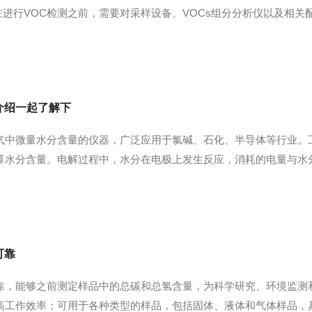
在进行VOC检测之前，需要对采样设备、VOCs组分分析仪以及相
：在新鲜空气环境中启动设备，检查电池电量是否满足操作要求，并
调节指针...
介绍一起了解下
气中微量水分含量的仪器，广泛应用于氯碱、石化、半导体等行业。
水分含量。电解过程中，水分在电极上发生反应，消耗的电量与水分含
同时释放氢气。通过测量电解电流或反应产物的变化，建立水分含量
气和氧气，电流信号与...
可靠
靠，能够之前测定样品中的总碳和总氢含量，为科学研究、环境监测
高工作效率；可用于各种类型的样品，包括固体、液体和气体样品，