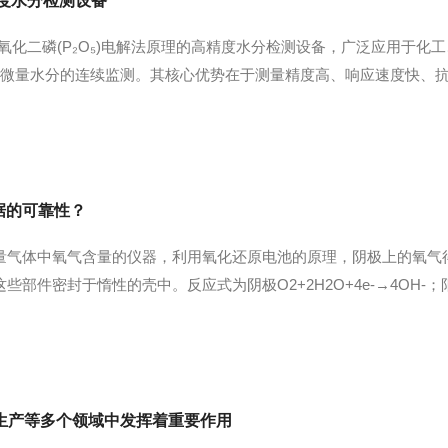
度水分检测设备
氧化二磷(P₂O₅)电解法原理的高精度水分检测设备，广泛应用于
高纯气体中微量水分的连续监测。其核心优势在于测量精度高、响应速度
感器利用五氧化二磷(P₂O₅)传感器，通过电解水分子产生氢气和
据的可靠性？
量气体中氧气含量的仪器，利用氧化还原电池的原理，阴极上的氧气
件密封于惰性的壳中。反应式为阴极O2+2H2O+4e-→4OH-；阳极Pb
以氧化锆元件作为检测器的关键部件来构成测氧电池。在氧化锆管底的
生产等多个领域中发挥着重要作用