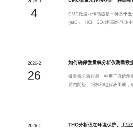
CMC微量水传感器是一种高精
2026-3
4
CMC微量水传感器是一种基于五
(如Cl₂、HCl、SO₂)和
水分的稳定检测。CMC微量水传
之间涂有很薄的磷酸(H₃PO...
如何确保微量氧分析仪测量数
2026-2
26
微量氧分析仪是一种用于准确测
要由阴极、阳极和电解液组成，这些部
浓差电池法(氧化锆电池法)：
氧浓度不同而产生电位...
THC分析仪在环境保护、工业
2026-1