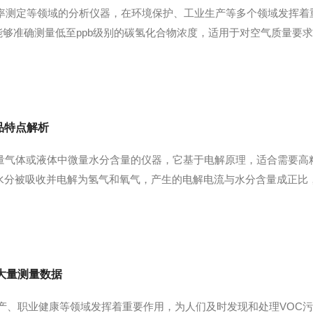
效率测定等领域的分析仪器，在环境保护、工业生产等多个领域发挥
能够准确测量低至ppb级别的碳氢化合物浓度，适用于对空气质量要
在短时间内得到测量结果，有助于及时发现空气中的污染物变化情况，
下的测量需求...
品特点解析
量气体或液体中微量水分含量的仪器，它基于电解原理，适合需要高
时，水分被吸收并电解为氢气和氧气，产生的电解电流与水分含量成正
与水分含量一一对应，微安级电流可由电路准确测出。测量精度通常
于多种含水量的...
大量测量数据
产、职业健康等领域发挥着重要作用，为人们及时发现和处理VOC