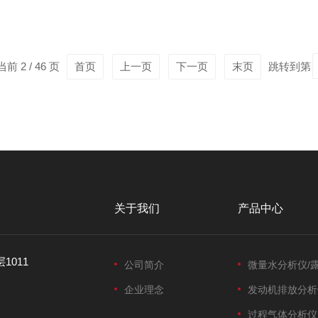
事项：1.环境要求-通风良好：仪器应放置在通风良好的地方，避免
度稳定且适宜，过高...
前 2 / 46 页
首页
上一页
下一页
末页
跳转到第
关于我们
产品中心
1011
公司简介
微量水分析仪/
企业理念
发动机排放分析
过程气体分析仪