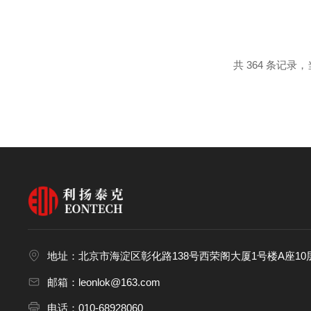
产中。总碳氢分析仪的使用注意
能。-温度适宜：保持工作环境的温
共 364 条记录，当
地址：北京市海淀区彰化路138号西荣阁大厦1号楼A座10层
邮箱：leonlok@163.com
电话：010-68928060