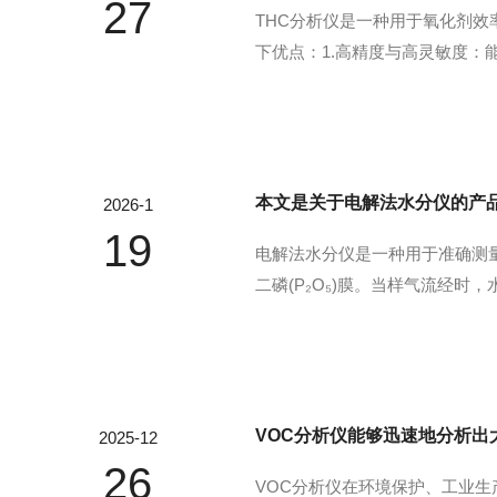
27
THC分析仪是一种用于氧化剂
下优点：1.高精度与高灵敏度：
应：具有较快的响应速度，可以
高浓度的广泛范围，满足不同场景
本文是关于电解法水分仪的产
2026-1
19
电解法水分仪是一种用于准确测
二磷(P₂O₅)膜。当样气流经
水分仪采用绝对测量法，电解电量
量的水分变化。宽测量范围：适用
VOC分析仪能够迅速地分析出
2025-12
26
VOC分析仪在环境保护、工业生