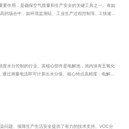
着重要作用，是确保空气质量和生产安全的关键工具之一。有如
求高的场合中，如环境监测站、工业生产过程控制等。2.快速响
为应急处理提供时间保障。3.宽测量范围：可覆盖从痕量到
精度水分控制的行业。其核心部件是电解池，池内涂有五氧化
比，通过测量电流即可计算出水分值。核心特点高精度：电解法
为全量程的1%，灵敏度可达全量程的0.1%，能够检测到微
污染问题、保障生产生活安全提供了有力的技术支持。VOC分