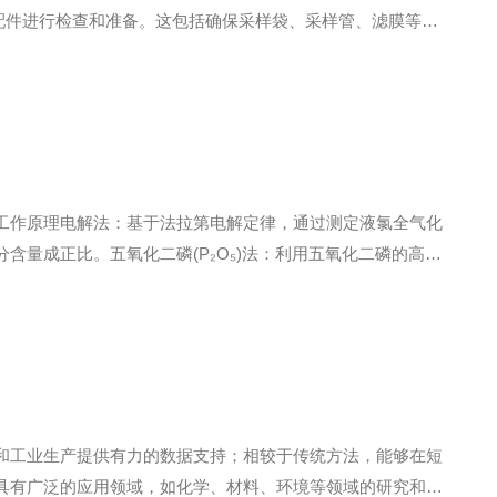
关配件进行检查和准备。这包括确保采样袋、采样管、滤膜等均
等待一段时间，让仪器内部的传感器达到稳定状态。3.零点校
工作原理电解法：基于法拉第电解定律，通过测定液氯全气化
量成正比。五氧化二磷(P₂O₅)法：利用五氧化二磷的高吸
与电信号的平衡关系，实现准确检测。优点高精度与高灵敏
和工业生产提供有力的数据支持；相较于传统方法，能够在短
具有广泛的应用领域，如化学、材料、环境等领域的研究和生