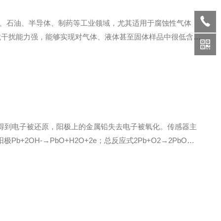
化工、石油、半导体、制药等工业领域，尤其适用于腐蚀性气体
快、抗干扰能力强，能够实现对气体、液体甚至固体样品中很低含量
氧气。传感器由一个玻璃材质的圆柱和两根并行的电极组成，电极
得到电子被还原，阳极上的金属铅失去电子被氧化。传感器主
+2OH-→PbO+H2O+2e；总反应式2Pb+O2→2PbO。
内外表面有两个铂电极，即参比电极和测量电极，它们之间因