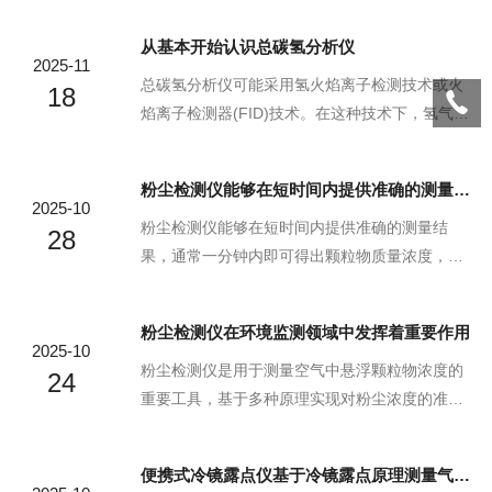
进而计算湿度参数(如相对湿度、绝对湿度)。其核
从基本开始认识总碳氢分析仪
心优势在于测量精度高、稳定性强、无需传感器
2025-11
漂移补偿，适用于对湿度控制要求严苛的工业及
总碳氢分析仪可能采用氢火焰离子检测技术或火
18
实验室场景。冷镜露点仪有一个微型的抛光金属
焰离子检测器(FID)技术。在这种技术下，氢气和
镜面，使用固态珀耳帖电加热泵将其冷却。当镜
不含VOC的空气在电场环境下的燃烧器中燃烧，
面温度降至被测气体的露点温度时，气体中的水
高温下样气中的碳氢化合物发生化学电离，形成C
粉尘检测仪能够在短时间内提供准确的测量结果
蒸气会在镜面上凝结成露水或霜，使照射在镜面
HO离子，检测器通过检测这些离子的流动来测量
2025-10
上的光线产生漫反射。一个由发光二极管和高增
VOC浓度值。燃烧转化：通过燃烧样品，将样品
粉尘检测仪能够在短时间内提供准确的测量结
28
益光电探测...
中的碳和氢转化为二氧化碳和水。这是基于样品
果，通常一分钟内即可得出颗粒物质量浓度，也
的燃烧特性，在高温条件下进行氧化反应，使碳
可以根据用户需求设定采样时间，满足不同场景
氢化合物分解为可测量的产物。产物检测：测量
下的检测需求。可以检测到较低浓度的粉尘，确
粉尘检测仪在环境监测领域中发挥着重要作用
产生的CO和HO的体积或质量。这一步骤通常由
保了测量的准确性，能够及时发现环境中细微的
2025-10
专门的装置如吸收瓶、流量计等完成，以准确捕
粉尘变化，有效预防粉尘超标带来的危害。便携
粉尘检测仪是用于测量空气中悬浮颗粒物浓度的
24
捉...
式的设计体积小、重量轻，可轻松放入背包或手
重要工具，基于多种原理实现对粉尘浓度的准确
持使用，方便在不同的地点进行检测，适用于现
测量，其具有快速准确、高灵敏度、便携性强、
场实时监测等多种场合。除了基本的粉尘浓度测
多功能性、稳定性好以及助力科学决策等诸多优
便携式冷镜露点仪基于冷镜露点原理测量气体湿度
量外，有些还具备实时显示、报警功能等，当粉
点，在环境监测、工业安全等领域发挥着重要作