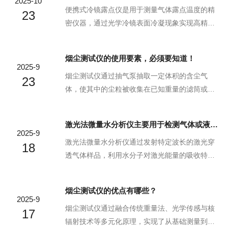
2025-10
尘浓度超过设定阈值时会及时发出警报，提醒工
用。粉尘检测仪的基本工作原理：1.光散射法：当
便携式冷镜露点仪是用于测量气体露点温度的精
23
作人员采取相应措施，...
光照射在空气中悬浮的粒子上时，会产生光散射
密仪器，通过光学冷镜表面冷凝现象实现高精度
现象。在光学系统和粉尘性质一定的条件下，散
湿度检测。采用冷镜式原理，通过准确控制冷镜
射光强度与粉尘浓度成比例。仪器通过测量散射
温度使气体中的水蒸气冷凝成露珠，测量露珠形
烟尘测试仪的使用要素，必须要知道！
光强度，经过转换求得粉尘质量浓度。这是较为
成时的温度即为露点温度。通过制冷系统将精密
2025-9
常用的一种方法，比如一些便携式粉尘检测仪就
光学冷镜降温，当被测气体流经冷镜表面，温度
烟尘测试仪通过抽气泵抽取一定体积的含尘气
23
采用此原理，能...
降至露点时，水蒸气凝结成露珠。高精度光学检
体，使其中的尘粒被收集在已知重量的滤筒或滤
测系统，如光电传感器，监测冷镜表面光反射变
纸上。采样结束后，根据采样前后滤筒或滤纸的
化，反射光强度明显改变时，表明露珠形成，此
重量差以及抽取的气体体积，计算出烟尘的浓
激光法微量水分析仪主要用于检测气体或液体中的微量水分含量
时由温度传感器测量的镜面温度即为气体的露点
度。当光束照射到烟尘颗粒上时，会产生散射
2025-9
温度。便携式冷镜露点仪的核心工作原理基于冷
光。通过测量散射光的强度来推算烟尘浓度。设
激光法微量水分析仪通过发射特定波长的激光穿
18
镜法，具体步骤如下...
备通常包括光源系统、光学探测器和信号处理电
透气体样品，利用水分子对激光能量的吸收特性
路等部分。光源一般采用激光或发光二极管，光
实现检测。当激光束穿过含水气体时，水分子吸
学探测器接收散射光信号并将其转换为电信号，
收特定波长的光能并跃迁至高能态，仪器通过检
烟尘测试仪的优点有哪些？
再经放大、滤波和计算得出结果。利用β射线穿过
测光强衰减程度，结合二次谐波分析技术，实时
2025-9
样气时的衰减程度进行测量。该方法基于射线与
计算出水分浓度(μmol/mol级至%级)。这一原理赋
烟尘测试仪通过融合传统重量法、光学传感与核
17
物质相互作用的特性，能...
予其高灵敏度、高精度、非接触式测量的优势。
辐射技术等多元化原理，实现了从基础测量到智