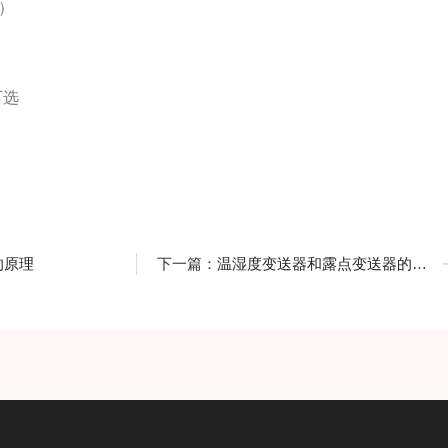
程）
可选
的原理
下一篇：
温湿度变送器和露点变送器的区别