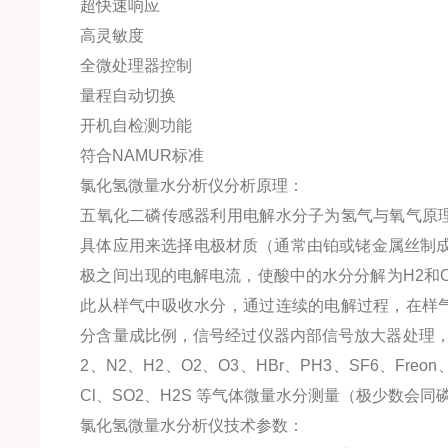
超快速响应
高灵敏度
全微处理器控制
量程自动切换
开机自检测功能
符合NAMUR标准
氯化氢微量水分析仪分析原理：
五氧化二磷传感器利用电解水分子为氢气与氧气原
具体应用来选择电极材质（通常由铂或铑金属丝制成
极之间出现的电解电流，使酸中的水分分解为H2和O
此从样气中吸收水分，通过连续的电解过程，在样
分含量成比例，信号经过仪器内部信号放大器处理，然
2、N2、H2、O2、O3、HBr、PH3、SF6、Freon
Cl、SO2、H2S 等气体微量水分测量（极少数会
氯化氢微量水分析仪技术参数：