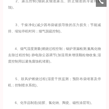
2、露点控制(烟囱及烟道露点、防止烟道因冷凝而腐
蚀)。
3、干燥净化(减少因布袋破损导致的压力损失；节能减
排、缩短停机时间；烟气脱硫控制)。
4、烟气湿度测量(燃烧过程控制；锅炉泄漏检测;氮氧化物
去除过程控制) 静电除尘器调节(加湿用来增强颗粒物收集;湿
度控制用以避免腐蚀机堵塞)。
5、鼓风炉燃烧过程(湿度干扰监测；预防布袋堵塞及停
机；控制喷水系统)。
6、化学品制造(硅胶、氯化钠、陶瓷、磁性涂层等)。