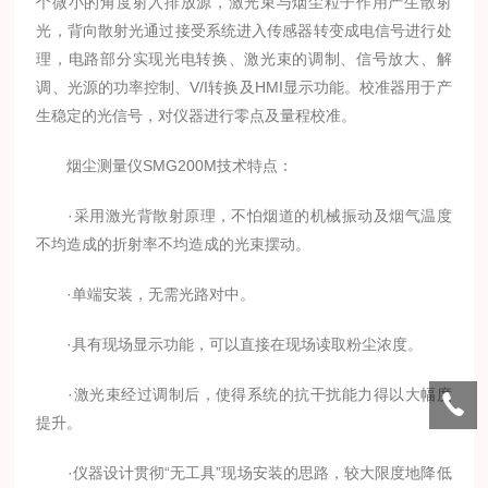
个微小的角度射入排放源，激光束与烟尘粒子作用产生散射
光，背向散射光通过接受系统进入传感器转变成电信号进行处
理，电路部分实现光电转换、激光束的调制、信号放大、解
调、光源的功率控制、V/I转换及HMI显示功能。校准器用于产
生稳定的光信号，对仪器进行零点及量程校准。
烟尘测量仪SMG200M技术特点：
·采用激光背散射原理，不怕烟道的机械振动及烟气温度
不均造成的折射率不均造成的光束摆动。
·单端安装，无需光路对中。
·具有现场显示功能，可以直接在现场读取粉尘浓度。
·激光束经过调制后，使得系统的抗干扰能力得以大幅度
提升。
·仪器设计贯彻“无工具”现场安装的思路，较大限度地降低