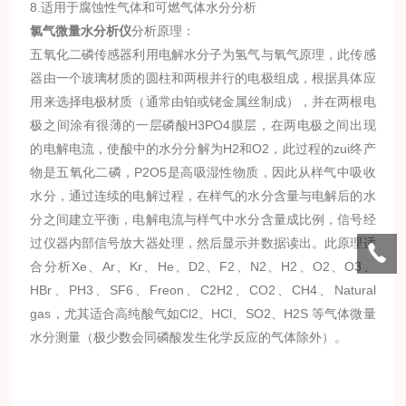
8.适用于腐蚀性气体和可燃气体水分分析
氯气微量水分析仪
分析原理：
五氧化二磷传感器利用电解水分子为氢气与氧气原理，此传感
器由一个玻璃材质的圆柱和两根并行的电极组成，根据具体应
用来选择电极材质（通常由铂或铑金属丝制成），并在两根电
极之间涂有很薄的一层磷酸H3PO4膜层，在两电极之间出现
的电解电流，使酸中的水分分解为H2和O2，此过程的zui终产
物是五氧化二磷，P2O5是高吸湿性物质，因此从样气中吸收
水分，通过连续的电解过程，在样气的水分含量与电解后的水
分之间建立平衡，电解电流与样气中水分含量成比例，信号经
过仪器内部信号放大器处理，然后显示并数据读出。此原理适
合分析Xe、Ar、Kr、He、D2、F2、N2、H2、O2、O3、
HBr、PH3、SF6、Freon、C2H2、CO2、CH4、Natural
gas，尤其适合高纯酸气如Cl2、HCl、SO2、H2S 等气体微量
水分测量（极少数会同磷酸发生化学反应的气体除外）。