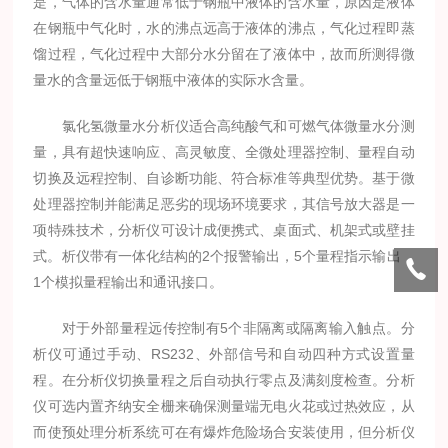
是，气体的含水量通常低于钢瓶中液体的含水量，原因是液体
在钢瓶中气化时，水的沸点远高于液体的沸点，气化过程即蒸
馏过程，气化过程中大部分水分留在了液体中，故而所测得微
量水的含量远低于钢瓶中液体的实际水含量。
氯化氢微量水分析仪适合高纯酸气和可燃气体微量水分测
量，具有超快速响应、高灵敏度、全微处理器控制、量程自动
切换及远程控制、自诊断功能、符合标准等典型优势。基于微
处理器控制并能满足恶劣的现场环境要求，其信号放大器是一
项特殊技术，分析仪可设计成便携式、桌面式、机架式或壁挂
式。析仪带有一体化结构的2个报警输出，5个量程指示输出，
1个模拟量程输出和通讯接口。
对于外部量程远传控制有5个非隔离或隔离输入触点。分
析仪可通过手动、RS232、外部信号和自动四种方式设置量
程。在分析仪切换量程之后自动执行零点及满刻度检查。分析
仪可选内置齐纳安全栅来确保测量端无电火花或过热效应，从
而使预处理分析系统可在有爆炸危险场合安装使用，但分析仪