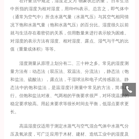
在计量法中规定，湿度定义为"物象状态的量"。日常生活
中所指的湿度为相对湿度，用RH%表示。总言之，即气体中
（通常为空气中）所含水蒸气量（水蒸气压）与其空气相同情
况下饱和水蒸气量（饱和水蒸气压）的百分比。湿度很久以前
就与生活存在着密切的关系，但用数量来进行表示较为困难。
对湿度的表示方法有湿度、相对湿度、露点、湿气与干气的比
值（重量或体积）等等。
湿度测量从原理上划分有二、三十种之多。常见的湿度测
量方法有：动态法（双压法、双温法、分流法），静态法（饱
和盐法、硫酸法），露点法，干湿球法和电子式传感器法。静
态法中的饱和盐法，是温湿度计测量中常见的方法，简单易
行。但饱和盐法对液、气两相的平衡要求很严，对环境温度的
稳定要求较高。用起来要求等很长时间去平衡，低湿点要求更
长。
高温湿度仪适用于测定水蒸气与空气混合气体中水蒸气分
压及氧浓度，可广泛应用于木材、建材、造纸工业中的湿度及