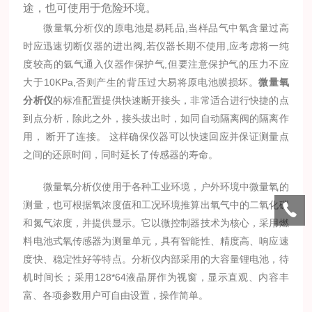
途，也可使用于危险环境。
微量氧分析仪的原电池是易耗品,当样品气中氧含量过高
时应迅速切断仪器的进出阀,若仪器长期不使用,应考虑将一纯
度较高的氩气通入仪器作保护气,但要注意保护气的压力不应
大于10KPa,否则产生的背压过大易将原电池膜损坏。
微量氧
分析仪
的标准配置提供快速断开接头，非常适合进行快捷的点
到点分析，除此之外，接头拔出时，如同自动隔离阀的隔离作
用， 断开了连接。 这样确保仪器可以快速回应并保证测量点
之间的还原时间，同时延长了传感器的寿命。
微量氧分析仪使用于各种工业环境，户外环境中微量氧的
测量，也可根据氧浓度值和工况环境推算出氧气中的二氧化碳
和氮气浓度，并提供显示。它以微控制器技术为核心，采用燃
料电池式氧传感器为测量单元，具有智能性、精度高、响应速
度快、稳定性好等特点。分析仪内部采用的大容量锂电池，待
机时间长；采用128*64液晶屏作为视窗，显示直观、内容丰
富、各项参数用户可自由设置，操作简单。