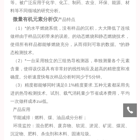
等。被广泛应用于化学、化工、制药、农业、环保、能源、材
料等不同领域的研究分析。
微量有机元素分析仪
产品特点
（1）*的水平燃烧系统，没有样品的沉积，大大降低了连续
做样由于样品沉积带来的误差。的动态燃烧和静态燃烧技术，
使得所有样品都能够燃烧充分，从而得到可靠的数据。*的静
态检测技术。
（2）*一台采用独立的三组热导检测器，单独测量各个元素
含量，使得该仪器具有非常好的线性响应及超高的精密度和准
确度。分析速度快每次样品分析时间少于5分钟。
（3）精度都能够同时满足0.1%精度要求.五种元素都采用先
进的热导检测技术。试剂、载气消耗量少节省成本费用，平均
一次做样成本zui低。
产品应用
节能减排：燃料、煤、油品成分分析；
环境监控：混合肥料、废弃物、软泥、淤泥、矿泥、煤泥、
沉淀物、肥料、杀虫剂和木料、固液垃圾。