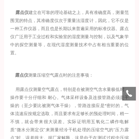
露点仪
建立在可靠的理论基础之上，具有准确度高，测量范
围宽的特点，其准确度仅次于重量法湿度计，因此，它不仅是
一种工作仪器，而且也是长期以来普遍采用的标准仪器。露点
仪广泛用于工业过程和实验室的湿度测量与控制，以及气象学
中的探空测量等，在现代湿度测量技术中占有相当重要的位
置。
露点仪
测量压缩空气露点时的注意事项：
用露点仪测量空气露点，特别是在被测空气含水量极低时，
操作要十分仔细和 耐心。气体采样设备及连接管路必须是干
燥的（至少要比被测气体干燥），管路连接应是*密封的，气
体流速应按规定选取，而且要求有足够长的预处理时间，稍一
不慎，就会带来很大误差。实际证明用五氧化二磷作电解
质“微水分测定仪”来测量经冷干机处理的压缩空气的“压力露
点”时，误差很大。据厂家解释，这是由于在测试过程中压缩