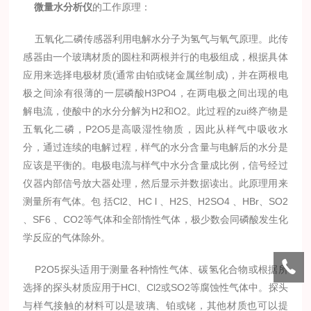
微量水分析仪
的工作原理：
五氧化二磷传感器利用电解水分子为氢气与氧气原理。此传
感器由一个玻璃材质的圆柱和两根并行的电极组成，根据具体
应用来选择电极材质(通常由铂或铑金属丝制成)，并在两根电
极之间涂有很薄的一层磷酸H3PO4，在两电极之间出现的电
解电流，使酸中的水分分解为H2和O2。此过程的zui终产物是
五氧化二磷，P2O5是高吸湿性物质，因此从样气中吸收水
分，通过连续的电解过程，样气的水分含量与电解后的水分是
应该是平衡的。电极电流与样气中水分含量成比例，信号经过
仪器内部信号放大器处理，然后显示并数据读出。此原理用来
测量所有气体。包 括Cl2、HC l 、H2S、H2SO4 、HBr、SO2
、SF6 、CO2等气体和全部惰性气体，极少数会同磷酸发生化
学反应的气体除外。
P2O5探头适用于测量各种惰性气体、碳氢化合物或根据所
选择的探头材质应用于HCl、Cl2或SO2等腐蚀性气体中。探头
与样气接触的材料可以是玻璃、铂或铑，其他材质也可以提