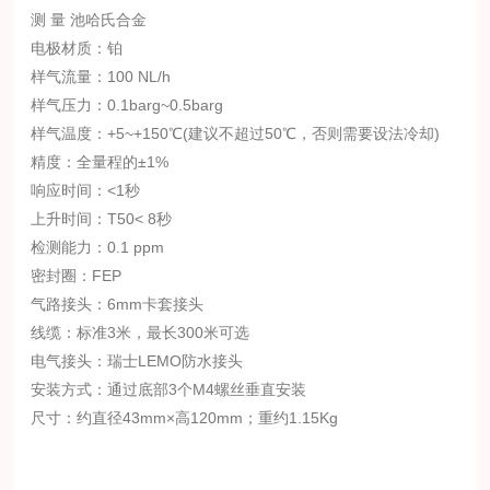
测 量 池
哈氏合金
电极材质：铂
样气流量：100 NL/h
样气压力：0.1barg~0.5barg
样气温度：+5~+150℃(建议不超过50℃，否则需要设法冷却)
精度：全量程的±1%
响应时间：<1秒
上升时间：T50< 8秒
检测能力：0.1 ppm
密封圈：FEP
气路接头：6mm卡套接头
线缆：标准3米，最长300米可选
电气接头：瑞士LEMO防水接头
安装方式：通过底部3个M4螺丝垂直安装
尺寸：约直径43mm×高120mm；重约1.15Kg