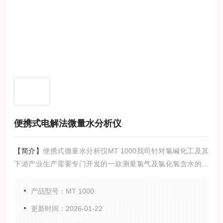
便携式电解法微量水分析仪
【简介】
便携式微量水分析仪MT 1000我司针对氯碱化工及其
下游产业生产需要专门开发的一款测量氯气及氯化氢含水的微
量水分析仪。MT1000采用传统的电解法原理测量气体中的水分
含量，兼容适配德国cmc公司100升/小时流量的微量水传感器，
产品型号：MT 1000
具有设计紧凑、灵敏度高、测量准确、响应快速、结实耐用、
更新时间：2026-01-22
极低维护量等特点。传感器膜层清洁再生简易，用户可轻松完