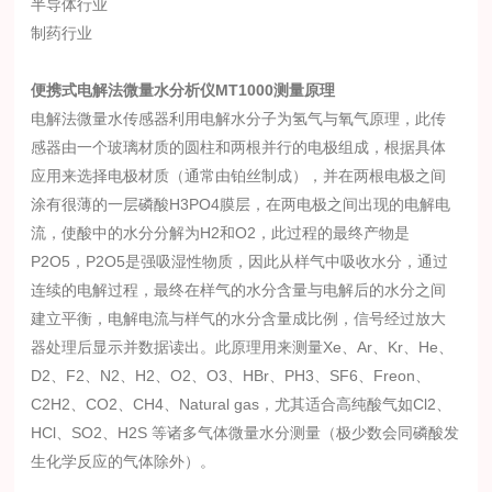
半导体行业
制药行业
便携式电解法微量水分析仪
MT1000测量原理
电解法微量水传感器利用电解水分子为氢气与氧气原理，此传
感器由一个玻璃材质的圆柱和两根并行的电极组成，根据具体
应用来选择电极材质（通常由铂丝制成），并在两根电极之间
涂有很薄的一层磷酸H3PO4膜层，在两电极之间出现的电解电
流，使酸中的水分分解为H2和O2，此过程的最终产物是
P2O5，P2O5是强吸湿性物质，因此从样气中吸收水分，通过
连续的电解过程，最终在样气的水分含量与电解后的水分之间
建立平衡，电解电流与样气的水分含量成比例，信号经过放大
器处理后显示并数据读出。此原理用来测量Xe、Ar、Kr、He、
D2、F2、N2、H2、O2、O3、HBr、PH3、SF6、Freon、
C2H2、CO2、CH4、Natural gas，尤其适合高纯酸气如Cl2、
HCl、SO2、H2S 等诸多气体微量水分测量（极少数会同磷酸发
生化学反应的气体除外）。