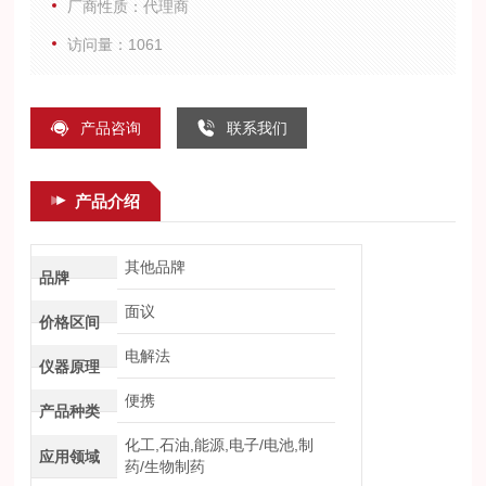
厂商性质：代理商
成。电解法为绝对湿度测量方法，分析仪无需重新标定。
访问量：1061
产品咨询
联系我们
产品介绍
其他品牌
品牌
面议
价格区间
电解法
仪器原理
便携
产品种类
化工,石油,能源,电子/电池,制
应用领域
药/生物制药