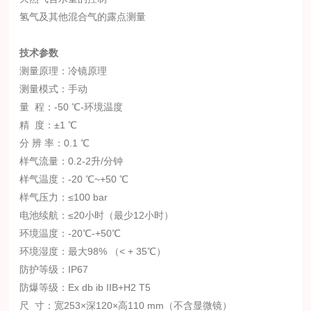
氢气及其他混合气的露点测量
技术参数
测量原理：冷镜原理
测量模式：手动
量
程：
-50
℃-环境温度
精
度：±
1
℃
分 辨 率：
0.1
℃
样气流量：
0.2-2
升
/
分钟
样气温度：
-20
℃
~+50
℃
样气压力：≤
100 bar
电池续航：≤
20
小时（最少
12
小时）
环境温度：
-20
℃-
+50
℃
环境湿度：最大
98%
（
< + 35
℃）
防护等级：
IP67
防爆等级：
Ex db ib IIB+H2 T5
尺
寸：宽
253
×深
120
×高
110 mm
（不含显微镜）