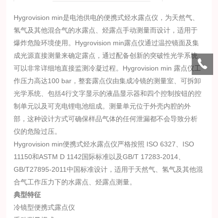
Hygrovision min
是电池供电的便携式烃水露点仪，为天然气、
氢气及其他混合气的水露点、烃露点手动测量而设计，适用于
爆炸危险环境使用。
Hygrovision min
露点仪通过温控镜面及集
成光源直接测量来确定露点，通过配备创新的突破性光学系统
可以非常详细地直接监测冷凝过程。
Hygrovision min
露点仪工
作压力高达
100 bar
，整套露点仪由集成冷镜的测量室、可拆卸
光学系统、包括
4
行文字显示的液晶显示器和四个控制按钮的控
制单元以及可充电锂电池组成。测量单元位于外壳内腔的外
部，这种设计方式可确保样品气体的任何泄漏都不会导致分析
仪的危险过压。
Hygrovision min
便携式烃水露点仪严格按照
ISO 6327
、
ISO
11150
和
ASTM D 1142
国际标准以及
GB/T 17283-2014
、
GB/T27895-2011
中国标准设计，适用于天然气、氢气及其他混
合气工作压力下的水露点、烃露点测量。
典型特征
冷镜型便携式露点仪