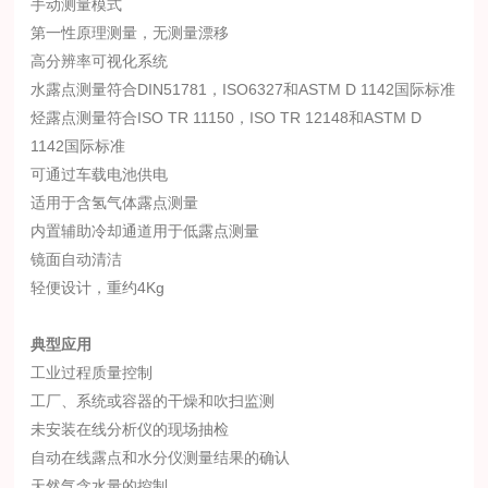
手动测量模式
第一性原理测量，无测量漂移
高分辨率可视化系统
水露点测量符合
DIN51781
，
ISO6327
和
ASTM D 1142
国际标准
烃露点测量符合
ISO TR 11150
，
ISO TR 12148
和
ASTM D
1142
国际标准
可通过车载电池供电
适用于含氢气体露点测量
内置辅助冷却通道用于低露点测量
镜面自动清洁
轻便设计，重约
4Kg
典型应用
工业过程质量控制
工厂、系统或容器的干燥和吹扫监测
未安装在线分析仪的现场抽检
自动在线露点和水分仪测量结果的确认
天然气含水量的控制