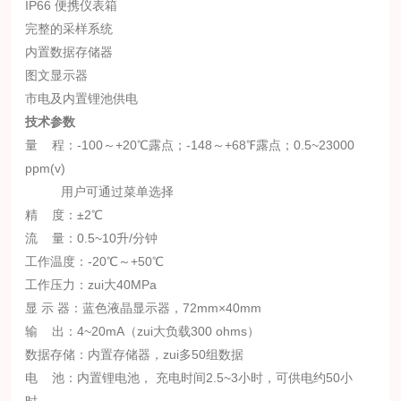
IP66 便携仪表箱
完整的采样系统
内置数据存储器
图文显示器
市电及内置锂池供电
技术参数
量 程：-100～+20℃露点；-148～+68℉露点；0.5~23000
ppm(v)
用户可通过菜单选择
精 度：±2℃
流 量：0.5~10升/分钟
工作温度：-20℃～+50℃
工作压力：zui大40MPa
显 示 器：蓝色液晶显示器，72mm×40mm
输 出：4~20mA（zui大负载300 ohms）
数据存储：内置存储器，zui多50组数据
电 池：内置锂电池， 充电时间2.5~3小时，可供电约50小