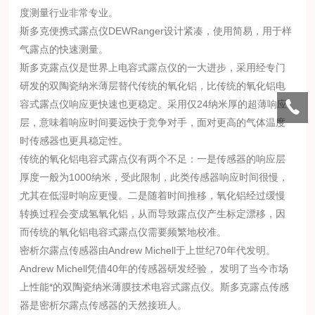
度测量行业非常专业。
斯多克便携式露点仪DEWRanger设计紧凑，使用简易，用于样
气露点的快速测量。
斯多克露点仪是世界上电容式露点仪的一大进步，采用经专门
研发的双陶瓷纳米薄层替代传统的氧化铝，比传统的氧化铝电
容式露点仪响应更快速也更稳定。采用仅24纳米厚的超薄响应
层，意味着响应时间要远快于竞争对手，面对更高的气体温度
时传感器也更具稳定性。
传统的氧化铝电容式露点仪有两个不足：一是传感器的响应层
厚度一般为1000纳米，受此限制，此类传感器响应时间很慢，
尤其在低湿时响应更慢。二是随着时间推移，氧化铝经过缓慢
转换过程会变成氢氧化铝，从而导致露点仪产生标定漂移，因
而传统的氧化铝电容式露点仪需要频繁地校准。
密析尔露点传感器由Andrew Michell于上世纪70年代发明。
Andrew Michell凭借40年的传感器研发经验， 发明了当今市场
上性能*的双陶瓷纳米薄膜技术电容式露点仪。斯多克露点传感
器是密析尔露点传感器的天然接班人。