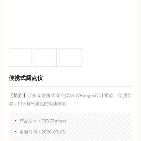
便携式露点仪
【简介】
斯多克便携式露点仪DEWRanger设计紧凑，使用简
易，用于样气露点的快速测量。
斯多克露点仪是世界上电容式露点仪的一大进步，采用经专门
研发的双陶瓷纳米薄层替代传统的氧化铝，比传统的氧化铝电
产品型号：DEWRanger
容式露点仪响应更快速也更稳定。采用仅24纳米厚的超薄响应
更新时间：2026-03-26
层，意味着响应时间要远快于竞争对手，面对更高的气体温度