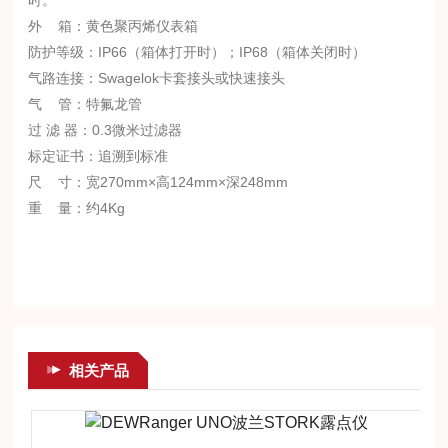
时。
外 箱：黄色聚丙烯仪表箱
防护等级：IP66（箱体打开时）；IP68（箱体关闭时）
气路连接：Swagelok卡套接头或快速接头
气 管：特氟龙管
过 滤 器：0.3微米过滤器
标定证书：追溯到标准
尺 寸：宽270mm×高124mm×深248mm
重 量：约4Kg
相关产品