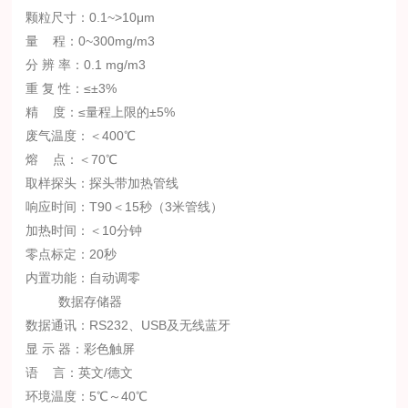
颗粒尺寸：0.1~>10μm
量 程：0~300mg/m3
分 辨 率：0.1 mg/m3
重 复 性：≤±3%
精 度：≤量程上限的±5%
废气温度：＜400℃
熔 点：＜70℃
取样探头：探头带加热管线
响应时间：T90＜15秒（3米管线）
加热时间：＜10分钟
零点标定：20秒
内置功能：自动调零
数据存储器
数据通讯：RS232、USB及无线蓝牙
显 示 器：彩色触屏
语 言：英文/德文
环境温度：5℃～40℃