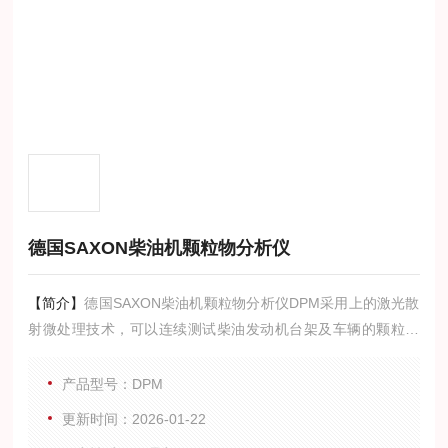
德国SAXON柴油机颗粒物分析仪
【简介】
德国SAXON柴油机颗粒物分析仪DPM采用上的激光散
射微处理技术，可以连续测试柴油发动机台架及车辆的颗粒物
质量浓度(mg/m3)，稳定性和重复性好，可测颗粒物的粒径范围
宽(从0.1um~>10um)，采用一体化温控加热取样装置，从而有
产品型号：DPM
效防止水份对颗粒物测量的影响，适合柴油机及车辆的颗粒物
更新时间：2026-01-22
质量排放测试分析研究。