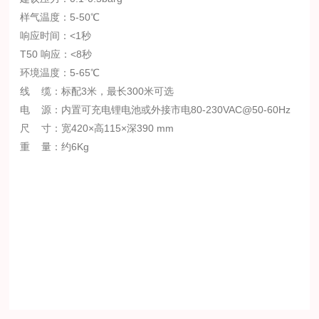
样气温度：5-50℃
响应时间：<1秒
T50 响应：<8秒
环境温度：5-65℃
线 缆：标配3米，最长300米可选
电 源：内置可充电锂电池或外接市电80-230VAC@50-60Hz
尺 寸：宽420×高115×深390 mm
重 量：约6Kg