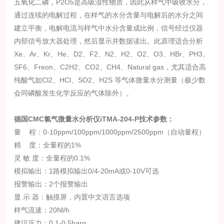
五氧化二磷，P2O5是高吸湿性物质，因此从样气中吸收水分，
通过连续的电解过程，在样气的水分含量与电解后的水分之间
建立平衡，电解电流与样气中水分含量成比例，信号经过仪器
内部信号放大器处理，然后显示并数据读出。此原理适合分析
Xe、Ar、Kr、He、D2、F2、N2、H2、O2、O3、HBr、PH3、
SF6、Freon、C2H2、CO2、CH4、Natural gas，尤其适合高
纯酸气如Cl2、HCl、SO2、H2S 等气体微量水分测量（极少数
会同磷酸发生化学反应的气体除外）。
德国CMC氯气微量水分析仪
i
TMA-204-P技术参数：
量 程：0-10ppm/100ppm/1000ppm/2500ppm（自动量程）
精 度：全量程的1%
灵 敏 度：全量程的0.1%
模拟输出：1路模拟输出0/4-20mA或0-10V可选
报警输出：2个报警输出
显 示 器：触摸屏，内置中文语言选项
样气流速：20Nl/h
建议压力：0.1-0.5barg