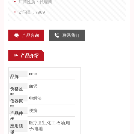
厂商性质：代理商
访问量：7969
产品咨询
联系我们
产品介绍
cmc
品牌
面议
价格区
间
电解法
仪器原
理
便携
产品种
类
医疗卫生,化工,石油,电
应用领
子/电池
域