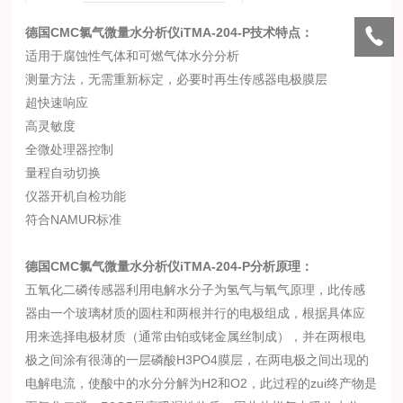
德国CMC氯气微量水分析仪
i
TMA-204-P技术特点：
适用于腐蚀性气体和可燃气体水分分析
测量方法，无需重新标定，必要时再生传感器电极膜层
超快速响应
高灵敏度
全微处理器控制
量程自动切换
仪器开机自检功能
符合NAMUR标准
德国CMC氯气微量水分析仪
i
TMA-204-P分析原理：
五氧化二磷传感器利用电解水分子为氢气与氧气原理，此传感
器由一个玻璃材质的圆柱和两根并行的电极组成，根据具体应
用来选择电极材质（通常由铂或铑金属丝制成），并在两根电
极之间涂有很薄的一层磷酸H3PO4膜层，在两电极之间出现的
电解电流，使酸中的水分分解为H2和O2，此过程的zui终产物是