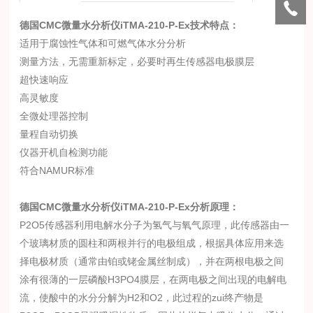
德国CMC微量水分析仪
i
TMA-210-P-Ex技术特点：
适用于腐蚀性气体和可燃气体水分分析
测量方法，无需重新标定，必要时再生传感器电极膜层
超快速响应
高灵敏度
全微处理器控制
量程自动切换
仪器开机自检测功能
符合NAMUR标准
德国CMC微量水分析仪
i
TMA-210-P-Ex分析原理：
P2O5传感器利用电解水分子为氢气与氧气原理，此传感器由一
个玻璃材质的圆柱和两根并行的电极组成，根据具体应用来选
择电极材质（通常由铂或铑金属丝制成），并在两根电极之间
涂有很薄的一层磷酸H3PO4膜层，在两电极之间出现的电解电
流，使酸中的水分分解为H2和O2，此过程的zui终产物是