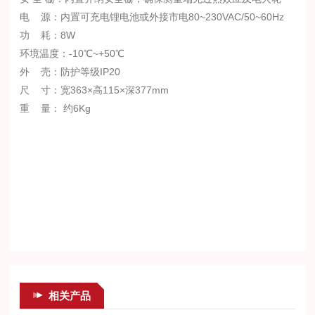
电 源：内置可充电锂电池或外接市电80~230VAC/50~60Hz
功 耗：8W
环境温度：-10℃~+50℃
外 壳：防护等级IP20
尺 寸：宽363×高115×深377mm
重 量： 约6Kg
相关产品