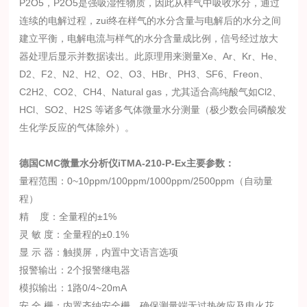
P2O5，P2O5是强吸湿性物质，因此从样气中吸收水分，通过
连续的电解过程，zui终在样气的水分含量与电解后的水分之间
建立平衡，电解电流与样气的水分含量成比例，信号经过放大
器处理后显示并数据读出。此原理用来测量Xe、Ar、Kr、He、
D2、F2、N2、H2、O2、O3、HBr、PH3、SF6、Freon、
C2H2、CO2、CH4、Natural gas，尤其适合高纯酸气如Cl2、
HCl、SO2、H2S 等诸多气体微量水分测量（极少数会同磷酸发
生化学反应的气体除外）。
德国CMC微量水分析仪
i
TMA-210-P-Ex主要参数：
量程范围：0~10ppm/100ppm/1000ppm/2500ppm（自动量
程）
精 度：全量程的±1%
灵 敏 度：全量程的±0.1%
显 示 器：触摸屏，内置中文语言选项
报警输出：2个报警继电器
模拟输出：1路0/4~20mA
安 全 栅：内置齐纳安全栅，确保测量端无过热效应及电火花