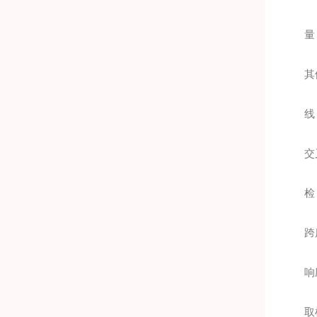
量 程：0
其他量程
线 性
交叉敏
检 测
跨度漂
响应时
取样流