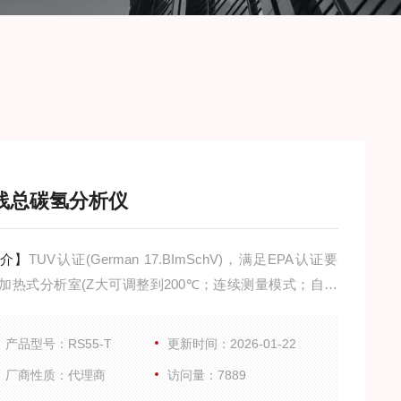
线总碳氢分析仪
介】
TUV认证(German 17.BImSchV)，满足EPA认证要
加热式分析室(Z大可调整到200℃；连续测量模式；自动
段量程设置；火焰熄灭指示；自动关断燃料；自动监测能
温度、压力、火焰)；可选自动标定；可选加热取样管线；
产品型号：RS55-T
更新时间：2026-01-22
前置过滤器；可选内置零点气及助燃空气供应装置；可选
厂商性质：代理商
访问量：7889
采集软件；可添加采样通道。