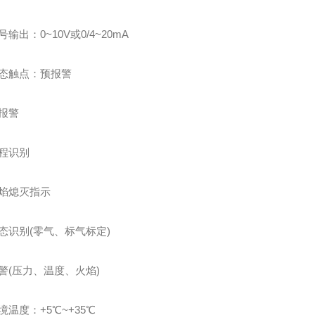
出：0~10V或0/4~20mA
触点：预报警
报警
识别
熄灭指示
别(零气、标气标定)
压力、温度、火焰)
度：+5℃~+35℃