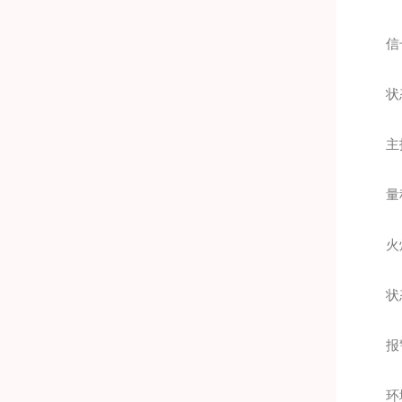
信号输
状态
主
量程
火焰
状态识
报警(
环境温