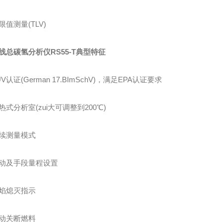
测量(TLV)
线总碳氢分析仪RS55-T典型特征
证(German 17.BImSchV)，满足EPA认证要求
分析室(zui大可调整到200℃)
测量模式
及手段量程设置
熄灭指示
关断燃料