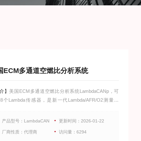
国ECM多通道空燃比分析系统
介】
美国ECM多通道空燃比分析系统LambdaCANp，可
8个Lambda传感器，是新一代Lambda/AFR/O2测量系
量程宽，配置CAN接口，提供的测量量程及精度，所有传
均在工厂标定好，标定数据存储于连接器的存储芯片中。
产品型号：LambdaCAN
更新时间：2026-01-22
供Z佳的测量精度，传感器可以在环境空气中重新快速标
厂商性质：代理商
访问量：6294
重新标定的数据同样存储于连接器存储芯片中。