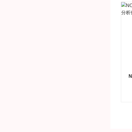
EGR5230美国ECM公司EGR率测量仪
氨气分析仪
产品详情