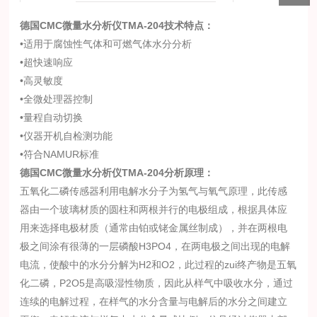
德国CMC
微量水分析仪
TMA-204
技术特点：
•适用于腐蚀性气体和可燃气体水分分析
•超快速响应
•高灵敏度
•全微处理器控制
•量程自动切换
•仪器开机自检测功能
•符合NAMUR标准
德国CMC
微量水分析仪
TMA-204
分析原理：
五氧化二磷传感器利用电解水分子为氢气与氧气原理，此传感
器由一个玻璃材质的圆柱和两根并行的电极组成，根据具体应
用来选择电极材质（通常由铂或铑金属丝制成），并在两根电
极之间涂有很薄的一层磷酸H3PO4，在两电极之间出现的电解
电流，使酸中的水分分解为H2和O2，此过程的zui终产物是五氧
化二磷，P2O5是高吸湿性物质，因此从样气中吸收水分，通过
连续的电解过程，在样气的水分含量与电解后的水分之间建立