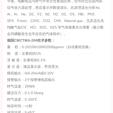
平衡。电解电流与样气中水分含量成比例，信号经过仪器内部
信号放大器处理，然后显示并数据读出。此原理适合分析Xe、
Ar、Kr、He、D2、F2、N2、H2、O2、O3、HBr、PH3、
SF6、Freon、C2H2、CO2、CH4、Natural gas，尤其适合高
纯酸气如Cl2、HCl、SO2、H2S 等气体微量水分测量（极少数
会同磷酸发生化学反应的气体除外）。
德国CMCTMA-204
技术参数：
量 程：0-10/100/1000/2500ppm/v（自动量程切换）
精 度：全量程的1%
灵 敏 度：全量程的0.1%
显 示 器：液晶显示器，带背景光
模拟输出：0/4-20mA或0-10V
报警输出：2个报警继电器输出
样气流速：20Nl/h
建议压力：0.1-0.5barg
样气温度：5-150℃
响应时间：<1秒
环境温度：5-65℃