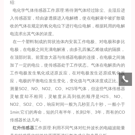
绍:
电化学气体传感器工作原理:将待测气体经过除尘、去湿后进
入传感器室，经由渗透膜进入电解槽，使在电解液中被扩散吸
收的气体在规定的氧化电位下进行电位电解，根据耗用的电解
电流求出其气体的浓度。
在一个塑料制成的筒状池体内安装工作电极、对电极和参比
电极，在电极之间充满电解液，由多孔四氟乙烯做成的隔膜，
在顶部封装。前置放大器与传感器电极的连接，在电极之间施
加了一定的电位，使传感器处于工作状态。气体在电解质内的
工作电极发生氧化或还原反应，在对电极发生还原或氧化反
应，电极的平衡电位发生变化，变化值与气体浓度成正比。可
测量SO2、NO、NO2、CO、H2S等气体，但这些气体传感器
灵敏度却不相同，灵敏度从高到低的顺序是H2S、NO、
NO2、SO2、CO，响应时间一般为几秒至几十秒，一般小于
1min;它们的寿命，短的只有半年，长则2年、3年，而有的CO
传感器长达几年。
红外传感器
工作原理:利用不同气体对红外波长的电磁波能量