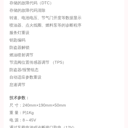
存储的故障代码（DTC）
存储的故障代码清除
转速、电池电压、节气门开度等数据显示
喷油器、点火线圈、燃料泵等的诊断程序
服务灯重设
钥匙编码
防盗器解锁
燃油喷射调节
节流阀位置传感器调节 （TPS）
防盗器/报警组态
自动适应参数重设
怠速调节
技术参数：
尺 寸：240mm×190mm×50mm
重 量：约1Kg
电 源：8～45V
通过车载电池或诊断接口取电（12V）