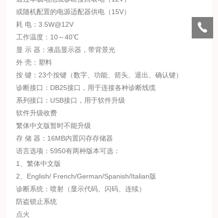
或随机配置的电源适配器供电（15V）
耗 电：
3.5W@12V
工作温度：10～40℃
显 示 器：液晶显示器，带背景光
外 壳：塑料
按 键：23个按键（数字、功能、箭头、退出、确认键）
诊断接口：DB25接口，用于连接各种诊断线缆
系列接口：USB接口，用于软件升级
软件升级收费
繁体中文版暂时不能升级
存 储 器：16MB内置闪存存储器
语言选项：5950有两种版本可选：
1、繁体中文版
2、English/ French/German/Spanish/Italian版
诊断系统：喷射（显示代码、闪码、连续）
防盗锁止系统
点火