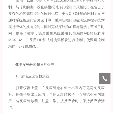
采用了L297控制芯片与L6202电流驱动芯片进行电机控
制，与传统的由口线直接模拟时序的控制方式相比，在省去了
复杂的相序编程控制的同时也获得更灵活和准确的控制；在与
加样系统相连的管路设计中，采用新颖的电磁阀流体控制技术
实行液体的换向控制，同时完成探针的加样与清洗，节省了时
间，提高了效率；温度采集系统采用18位精度A/D转换芯片
MAX132，并采用PID算法对测温模块进行控制，使温度控制
精度可达到0.05℃。
化学发光分析仪
日常保养：
1、清洁反应管检测器
打开仪器上盖，在反应管仓右侧一小室内可见两支反应
管。用镊子取出反应管，再用无纤维拭子小心擦拭小室内部
后，将反应管放回。注意：取、放反应管时，保持反应管清
洁。