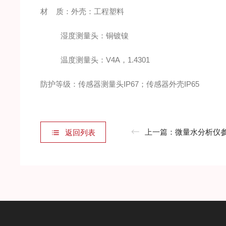
材 质：外壳：工程塑料
湿度测量头：铜镀镍
温度测量头：V4A，1.4301
防护等级：传感器测量头IP67；传感器外壳IP65
上一篇：
微量水分析仪参
返回列表