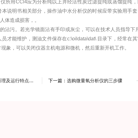
油仪所用CCl4应为分析纯以上并经活性炭过滤提纯或蒸馏提纯，
考本说明书相关部分，操作油中水分析仪的时候应带实验用手套
对人体造成损害，。
的沾污。若光学镜面沾有手印或灰尘，可以在技术人员指导下用
护，测油文件保存在c:\oildata\dat\ 目录下，经常在
现异常现象，可以关闭仪器主机电源和微机，然后重新开机工作。
行特点你了解哪一项？
下一篇：
选购微量氧分析仪的三步骤