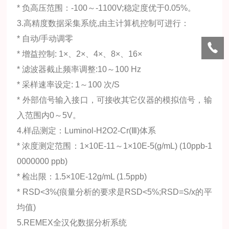
* 负高压范围：-100～-1100V;稳定度优于0.05%。
3.高精度数据采集系统,由主计算机控制可进行：
* 自动/手动调零
* 增益控制: 1×、2×、4×、8×、16×
* 滤波器截止频率调整:10～100 Hz
* 采样速率设定: 1～100 次/S
* 外部信号输入接口，可接收其它仪器的模拟信号，输
入范围内0～5V。
4.样品测定：Luminol-H2O2-Cr(Ⅲ)体系
* 浓度测定范围：1×10E-11～1×10E-5(g/mL) (10ppb-1
0000000 ppb)
* 检出限：1.5×10E-12g/mL (1.5ppb)
* RSD<3%(痕量分析的要求是RSD<5%;RSD=S/x的平
均值)
5.REMEX全汉化数据分析系统