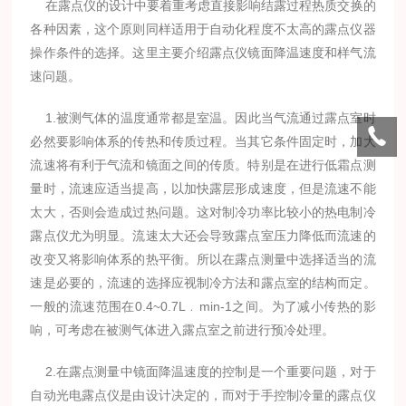
在露点仪的设计中要着重考虑直接影响结露过程热质交换的
各种因素，这个原则同样适用于自动化程度不太高的露点仪器
操作条件的选择。这里主要介绍露点仪镜面降温速度和样气流
速问题。
1.被测气体的温度通常都是室温。因此当气流通过露点室时
必然要影响体系的传热和传质过程。当其它条件固定时，加大
流速将有利于气流和镜面之间的传质。特别是在进行低霜点测
量时，流速应适当提高，以加快露层形成速度，但是流速不能
太大，否则会造成过热问题。这对制冷功率比较小的热电制冷
露点仪尤为明显。流速太大还会导致露点室压力降低而流速的
改变又将影响体系的热平衡。所以在露点测量中选择适当的流
速是必要的，流速的选择应视制冷方法和露点室的结构而定。
一般的流速范围在0.4~0.7L﹒min-1之间。为了减小传热的影
响，可考虑在被测气体进入露点室之前进行预冷处理。
2.在露点测量中镜面降温速度的控制是一个重要问题，对于
自动光电露点仪是由设计决定的，而对于手控制冷量的露点仪