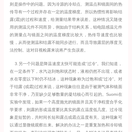
则是操作中的问题。因为冷源的冷却点、测温点和镜面间的热
传导有一个过程并存在一定的温度梯度。所以热惯性将影响结
露(霜)的过程和速度，给测量结果带来误差。这种情况又随使
用的测温元件不同而异，例如由于结构关系，铂电阻感温元件
的测量点与镜面之间的温度梯度比较大，热传导速度也比较
慢，从而使测温和结露不能同步进行。而且导致露层的厚度无
法控制。这对目视检露来说将产生负误差。
3.另一个问题是降温速度太快可能造成“过冷”。我们知道，
在一定条件下，水汽达到饱和状态时，液相仍然不出现，或者
水在零度以下时仍不结冰，这种现象称为过饱和或“过冷”。对
于结露 (或霜)过程来说，这种现象往往是由于被测气体和镜面
非常干净，乃至缺少足够数量的凝结核心而引起的。Suomi在
实验中发现，如果一个高度抛光的镜面并且其干净程度合乎化
学要求，则露的形成温度要比真实的露点温度低几度。过冷现
象是短暂的，共时间长短和露点或霜点温度有关。这种现象可
以通过显微镜观察出来。解决的办法之一是重复加热和冷却镜