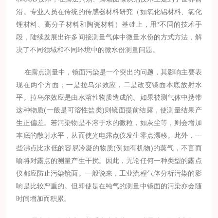
沿。专业人员在传统的传感器材料研究（如氧化铝材料、氯化
锂材料、高分子材料和陶瓷材料）基础上，用*不同的技术手
段，陆续发展出许多间接测量气体中微量水份的方式方法，解
决了不同领域和不同环境中的微水份测量问题。
在露点测量中，镜面污染是一个突出的问题，其影响主要表
现在两个方面；一是拉乌尔效应，二是改变镜面本底放射水
平。拉乌尔效应是由水溶性物质造成的。如果被测气体中携带
这种物质(一般是可溶性盐类)则镜面提前结露，使测量结果产
生正偏差。若污染物是不溶于水的微粒，如灰尘等，则会增加
本底的散射水平，从而使光电露点仪发生零点漂移。此外，一
些沸点比水低的容易冷凝的物质(例如有机物)的蒸气，不言而
喻将对露点的测量产生干扰。因此，无论任何一种类型的露点
仪都应防止污染镜面。一般说来，工业流程气体分析污染的影
响是比较严重的。但即使是在纯气的测量中镜面的污染亦会随
时间增加而积累。