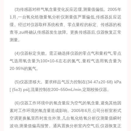
(3)传感器对样气氧含量变化反应迟缓,测量值偏低。2005年
1月,一台氧化锆微量氧分析仪测量值严重偏低,传感器反应迟
缓。经过对仪器取样系统检查、零点量程的标定、传感器的检
查等,zui终确认传感器发生故障。更换传感器后,仪器恢复正常
测量。
(4)仪器标定失败。需正确选择仪器的零点气和量程气,零点
气选用氧含量为100×10-6左右的氮气,量程气选用氧含量为
20·95%的氮气。
(5)仪器漂移大。要求样品气压力控制在(34·47±20·68) kPa
[ (5±3) psi],流量控制在200~550mL/min,定期校验仪器。
(6)仪器工作环境中的氧含量应为空气的氧含量,避免其他因
素对工作环境的氧含量造成影响。2005年6月,公司分析室柜式
空调更换氟里昂时发生外泄,几台氧化锆氧分析仪测量值瞬时
波动,测量值偏高报警。通风置换分析室内空气后,仪器恢复正