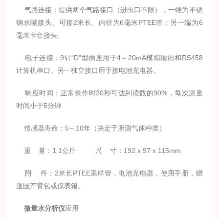
气路连接：提供两个气路接口（进出口不限），一端为不锈
钢水嘴接头、可接2米长、内径为6毫米PTEE管；另一端为6
毫米卡套接头。
电子连接：9针“D”型插座用于4～20mA模拟输出和RS458
计算机串口。另一独立接口用于接电池充电器。
响应时间：正常操作时20秒可达到读数的90%，每次测量
时间小于5分钟
传感器寿命：5～10年（决定于所测气体种类）
重 量：1.1公斤 尺 寸：192 x 97 x 115mm
附 件：2米长PTEE采样管，电池充电器，使用手册，赠
送国产背包或仪表箱。
微量水分析仪
应用