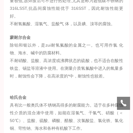
量较低,故焊接后可不进行热处理,尤其是称为超低碳不锈钢的
316LSST,抗晶间腐蚀性能优于 316SST，因此耐蚀性能更
好。
不耐氢氟酸、湿氯气、盐酸气 体，以及碘、溴等的腐蚀。
蒙耐尔合金
除铂和银以外，是zui耐氢氟酸的金属之一。也可用作氯 化
物、海水、碱中的防腐材料。
不耐硝酸、盐酸、高浓度或沸腾状态的硫酸，也不适合在酸性
铁盐、锡盐等溶液中使用。在测量介质氢氟酸中进入的氧量多
时，耐蚀性会下降，在高浓度的*中，耐蚀性也较差。
哈氏合金
具有比一般奥氏体不锈钢高得多的耐腐能力。适于在多种腐蚀
性介质的混合液中使用，如能在湿氯气、干氯气、硝酸（＜
50℃）、盐酸、硫酸、磷酸、醋酸、次氯酸盐、氯化铁、氯化
铜、苛性钠、海水和各种有机酸下工作。