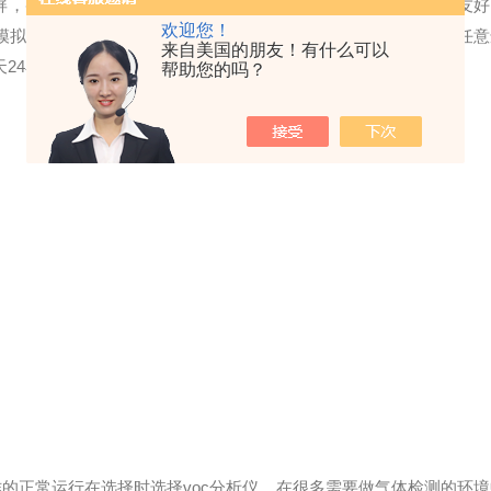
制屏，整体菜单结构分布合理，简单易懂的UI彩色图标菜单、直观友好
欢迎您！
模拟及数字方式提供。标准的19寸机箱，机架式、台式，壁挂式任意
来自美国的朋友！有什么可以
24小时工业现场和实验室的在线监测。
帮助您的吗？
的正常运行在选择时选择voc分析仪，在很多需要做气体检测的环境