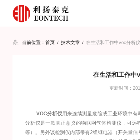
当前位置：
首页
/
技术文章
/
在生活和工作中voc分析
在生活和工作中
更新时间：2019
VOC分析仪
用来连续测量危险或工业环境中有毒
分析仪是一款真正意义的物联网气体检测仪，可远
等）。另外该检测仪内部带有2组继电器（开关量信