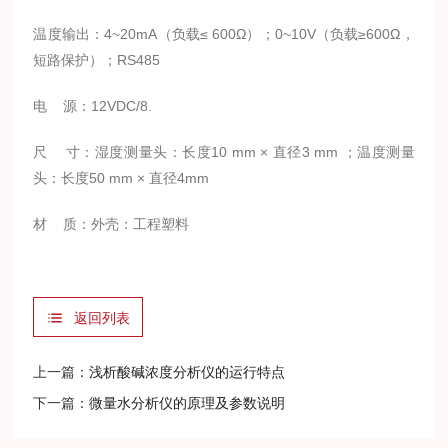
温度输出：
4~20mA
（负载≤
600
Ω）；
0~10V
（负载≥
600
Ω，
短路保护）；
RS485
电
源：
12VDC/8.
尺
寸：湿度测量头：长度
10 mm
× 直径
3 mm
；温度测量
头：长度
50 mm
× 直径
4mm
材
质：外壳：工程塑料
返回列表
上一篇：
浅析酸碱浓度分析仪的运行特点
下一篇：
微量水分析仪的原理及参数说明