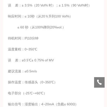
误
差：
±
3.5%
（
20 Vol%
时）；±
1.5%
（
90 Vol%
时）
响应时间：
≤
10
秒（从
20
％升到
100 Vol%
）
≤
60
秒（从
100%
降到
20%vol.
）
待机时间：约
10
分钟
温度量程：
0~350
℃
误
差：
±
0.5
℃±
0.75% of MV
建议流速：
≤
0.5m/s
操作温度：传感器头（
0~350
℃）
电子部分（
-25
℃
~+60
℃）
输出信号：湿度输出：
4~20mA
（负载≤
600
Ω）