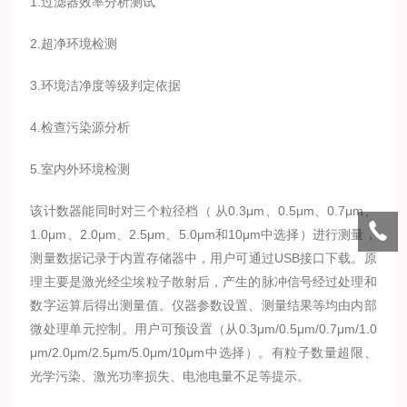
1.
过滤器效率分析测试
2.
超净环境检测
3.
环境洁净度等级判定依据
4.
检查污染源分析
5.
室内外环境检测
该计数器能同时对三个粒径档（
从
0.3
μ
m
、
0.5
μ
m
、
0.7
μ
m
、
1.0
μ
m
、
2.0
μ
m
、
2.5
μ
m
、
5.0
μ
m
和
10
μ
m
中选择）进行测量，
测量数据记录于内置存储器中，用户可通过
USB
接口下载。原
理主要是激光经尘埃粒子散射后，产生的脉冲信号经过处理和
数字运算后得出测量值。仪器参数设置、测量结果等均由内部
微处理单元控制。用户可预设置（从
0.3
μ
m/0.5
μ
m/0.7
μ
m/1.0
μ
m/2.0
μ
m/2.5
μ
m/5.0
μ
m/10
μ
m
中选择）。有粒子数量超限、
光学污染、激光功率损失、电池电量不足等提示。