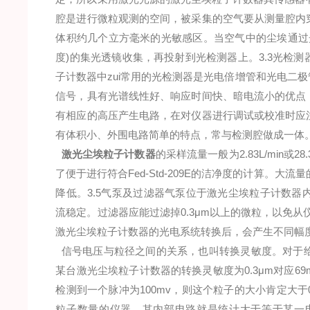
腔是进行微粒观测的空间，被采集的空气要从测量腔内
体积约几个立方毫米的光敏感区。当空气中的尘埃通过光
度)的集光透镜收集，再投射到光检测器上。3.3光检
子计数器中zui常用的光检测器是光电倍增管和光电二
信号，具有光谱线性好、响应时间快、暗电流小的优点
有相应的高压产生电路，在对仪器进行调试或校准时应
有体积小、外围电路简单的特点，常与检测腔做成一体
激光尘埃粒子计数器
的采样流量一般为2.83L/min或2
了便于进行符合Fed-Std-209E的洁净度的计算。大流量
降低。3.5气泵及过滤器气泵位于激光尘埃粒子计数
流稳定。过滤器应能过滤掉0.3μm以上的微粒，以免从
激光尘埃粒子计数器的光电系统转换后，会产生不同幅度
信号电压与粒径之间的关系，也叫转换灵敏度。对于
某台激光尘埃粒子计数器的转换灵敏度为0.3μm对应69mv
检测到一个脉冲为100mv，则这个粒子的大小肯定大于0
粒子数量的仪器，其内部电路就是统计大于等于某一