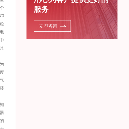
服务
个
0
粒
立即咨询
电
中
具
是为
浓度
气
经
如
数器
径的
于