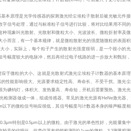
器基本原理是光学传感器的探测激光经尘埃粒子散射后被光敏元件接
数字信号处理，通过与标准粒子信号进行比较，将对比结果用不同的
这种现象叫光散射。光散射和微粒大小、光波波长、微粒折射率及微
大小而言，有一个基本规律，就是微粒散射光的强度随微粒的表面积
的大小，实际上，每个粒子产生的散射光强度很弱，是一个很小的光
信号幅度较大的电脉冲，然后再经过电子线路的进一步放大和甄别，
对应于微粒的大小。这就是光散射式激光尘埃粒子计数器的基本原理
仪器的性能影响很大。光源要求稳定性高、寿命长、不受干扰。激光尘
源为碘钨灯，体积大、发热量高、寿命短，开机后需要预热。激光光
光检测器做成一体，组成传感器。常见的激光光源有HeNe激光器、
μm以下的微粒信号响应很低，其信号幅度与计数器本身的噪声幅度相
.3μm特别是0.5μm以上的微粒。由于激光的单色性好，光能量集
高的信噪比，此类仪器有些能检测到0.1μm的微粒。3.2测量腔测