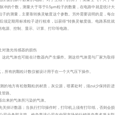
的脉冲的个数，测量大于等于0.5μm粒子的数量，在电路中就是统计
埃粒子的测量，主要靠转换灵敏度这个参数。另外需要说明的是，每台
后须定期用标准粒子进行校准，以获得*转换灵敏度值。电路系统就
括电源、控制、显示、计算、打印等电路。
止对激光传感器的损伤
)。这此气体也可能在计数器内产生爆炸。测这些气体需与厂家为取得
气，所有的颗粒计数仪被设计用于在一个大气压下操作。
测的地方有松散颗粒的材质，灰尘源，喷雾处时，须zui少保持距进
及管路。
器出来的气体所污染的气体。
先关掉计数器；当执行打印操作时，打印机上须有打印纸，否则会损
ide Solutions公司业务部主管。他负责该公司在中国市场的行销并负责多项大