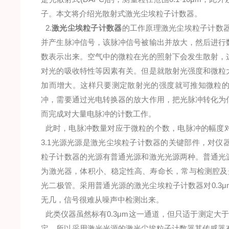
子。本文将介绍光散射式激光尘埃粒子计数器。
2.
激光尘埃粒子计数器
的工作原理激光尘埃粒子计数
并产生脉冲信号，该脉冲信号被输出并放大，然后进行
数表示出来。空气中的微粒在光的照射下会发生散射，
对光的吸收特性等因素有关。但是就散射光强度和微粒
加而增大。这样只要测定散射光的强度就可推知微粒
冲，需要通过光电转换器的放大作用，把光脉冲转化为
而完成对大量电脉冲的计数工作。
此时，电脉冲数量对应于微粒的个数，电脉冲的幅度
3.1光源光源是激光尘埃粒子计数器的关键部件，对
粒子计数器的光源有普通光源和激光光源两种。普通光
为激光器，体积小、稳定性高、寿命长，常与检测腔及
光二极管。采用普通光源的激光尘埃粒子计数器对0.3
无几，信号很难从噪声中检测出来。
此类仪器虽然标有0.3μm这一通道，但只适于测定大于0
定，所以采用激光光源的激光尘埃粒子计数器其传感器有较