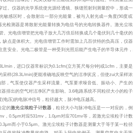
穿过。仪器的光学系统使光源经透镜、狭缝照射到测量腔中，形成一
敏感区时，会散射出一部分光能量，被与入射光成一角度(90度或7
测器光检测器是将散射光能量转换为电信号的光电转换器件。激光尘埃
极管。光电倍增管把光电子放大几万倍后转换成几个毫伏到几十毫伏的
，缺点是体积大。光电倍增管工作时需加上几百伏特的负高压，仪器
注意安全。光电二极管是一种受到光照后能产生电子的半导体元件，
。
8.3L/min，进口仪器常标识为0.1cfm(立方英尺每分钟)或1cfm，主要
的采样(28.3L/min)更能准确地反映空气的洁净状况，但使zui大采样
器内部，气泵使仪器产生采样流量。气泵要求噪音低、振动小、产生的
仪器排出的空气对洁净区产生影响。3.6电路系统不同粒径大小的粒子
(电压)的电脉冲信号，粒径越大，脉冲电压越高。
给定的
激光尘埃粒子计数器
，粒径大小与脉冲电压是一一对应的，例
，0.5μm对应531mv，1.0μm对应701mv等，若激光尘埃粒子计
.3μm而小于0.5μm。激光尘埃粒子计数器是测量大于等于某一粒
电压值的脉冲数量的电路。对于上段中的例子，测量空气中大于等