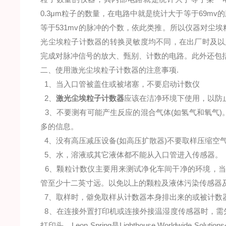
0.3μm粒子的数量，在电路中就是统计大于等于69mv
等于531mv的脉冲的个数，依此类推。所以仪器对尘
光尘埃粒子计数器的转换灵敏度均不同，在出厂时及以
完成对脉冲信号的放大、甄别、计数的电路。此外还包
二、使用激光尘埃粒子计数器的注意事项.
1、当入口管被盖住或被堵塞，不要启动计数仪
2、
激光尘埃粒子计数器
应该在洁净环境下使用，以防
3、不要测有可能产生反应的混合气体(如氢气和氧气
多的信息。
4、没有高压减压设备(如高压扩散器)不要取样压缩空
5、水，溶液或其它液体都不能从入口管进入传感器。
6、颗粒计数仪主要用来测试净化车间干净的环境，当
管至少十二英寸远。以免以上的颗粒及液体污染传感器
7、取样时，僻免取样从计数器本身排出来的或被计数
8、在连接外置打印机或连接外接温湿度传感器时，需
打印头。Leon Spring是Lighthouse Worldw