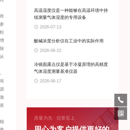
高温湿度仪是一种能够在高温环境中持
收
续测量气体湿度的专用设备
参
2026-07-13
粒
增
酸碱浓度分析仪在工业中的实际作用
脉
2026-06-23
从
冷镜面露点仪是基于冷凝原理的高精度
气体湿度测量基准仪器
。
埃
2026-06-17
源
激
差
质量为先 · 信誉至上
中稳
用心为客户提供更好的
量