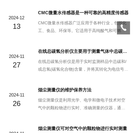
生产中发挥更加重要的作用，其维护保养方法主
CMC微量水传感器是一种可靠的高精度传感器
要包括了解仪器原理、保持工作环境清洁、定期
2024-12
校准和检查传感器。1.了解仪器原理-工作原理：
CMC微量水传感器广泛应用于各种行业，包括化
13
在进行任何维修或保养前，必须充分理解氮氧分
工、食品、环保等。它适用于高纯酸气和可燃气
析仪的工作原理和结构。这有助于在操作过程中
体微量水分的测量，具有快速响应、高灵敏度、
避免对仪器造成损害或引发安全事故。2.保持工作
全微处理器控制、量程自动切换及远程控制、自
在线总碳氢分析仪主要用于测量气体中总碳氢化合物的浓度
环境清洁-工作场所安全：确保工作场所干净整
诊断功能等特点。此外，该传感器还具有广泛的
2024-11
洁，通风良好，并使用防静电设备来防止静电损
测量范围，从环境水平到高浓度水分的监测，并
在线总碳氢分析仪是用于实时监测样品中总碳和/
27
害仪器。-...
且操作简单直观，数据传输方便‌。CMC微量水传
或总氢(碳氢化合物)含量，并将其转化为电信号进
感器主要用于测量气体、液体或固体样品中的水
行定量分析‌。这种仪器通常采用火焰离子检测器
分含量‌。它基于五氧化二磷传感器技术，能够提
(FID)技术，通过氢气和不含VOC的空气在电场环
烟尘测量仪的维护保养方法
供高精度和灵敏度的水分测定。这种传感器利用
境下的燃烧器中燃烧，高温下样气中的碳氢化合
2024-11
电解水分子为氢气与氧气原理，通过电解电流使
物发生化学电离，形成CH结构的CHO+离子，通
烟尘测量仪是利用光学、电学和微电子技术对空
26
酸中的水分...
过检测该离子流来测量VOC浓度值‌。在线总碳氢
气中的颗粒物进行实时、准确测量的仪器，通过
分析仪的工作原理基于火焰离子检测技术。仪器
测量光线在颗粒物表面的散射程度来推算颗粒物
通过氢气和不含VOC的空气在电场环境下的燃烧
浓度。同时，还具有自动校准功能，以确保测量
烟尘测量仪可对空气中的颗粒物进行实时测量
器中燃烧，高温下样气中的碳氢化合物发生化学
结果的准确性。在实际应用中，可以根据需求选