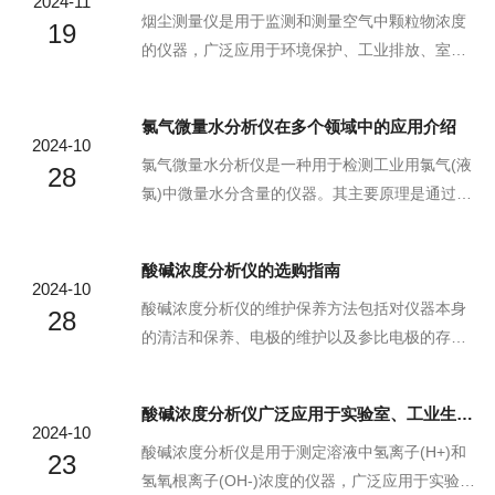
2024-11
电离，形成CHO+离子。检测器检测...
择合适的测量原理，以满足不同领域的监测需
烟尘测量仪是用于监测和测量空气中颗粒物浓度
19
求。烟尘测量仪的特点分析：-气体传感器自动修
的仪器，广泛应用于环境保护、工业排放、室内
正：采用气体传感器自动修正技术，可以对SO2
空气质量等领域。它的主要原理是利用光学、电
干扰进行补偿，提高测量的准确性。-智能预处理
学和微电子技术，对空气中的颗粒物进行实时、
氯气微量水分析仪在多个领域中的应用介绍
功能：装配有智能化烟气预处理器的，能够对管
准确的测量。其工作原理主要基于光散射法。光
2024-10
道中的烟尘烟气进行过滤收集等处理，使测量结
散射法是一种通过测量光线在颗粒物表面的散射
‌氯气微量水分析仪‌是一种用于检测工业用氯气(液
28
果更加准确，同...
程度来推算颗粒物浓度的方法。当光线照射到空
氯)中微量水分含量的仪器。其主要原理是通过电
气中的颗粒物时，会发生散射现象，散射光的强
解法，根据法拉第电解定律，通过测定液氯全气
度与颗粒物的浓度成正比。因此，通过测量散射
化后被电解水分所消耗的电量，来确定液氯中的
酸碱浓度分析仪的选购指南
光的强度，就可以计算出颗粒物的浓度。光路系
水分含量‌。应用领域氯气微量水分析仪广泛应用
2024-10
统主要包括光源、透镜、光电探测器等部件。光
于多个领域，包括氯碱化工、电子特气等。在生
酸碱浓度分析仪的维护保养方法包括对仪器本身
28
源通常采用激光或L...
产和质量控制过程中，该仪器起到了重要作用‌。
的清洁和保养、电极的维护以及参比电极的存
氯气微量水分析仪的测量原理主要包括电解法、
储。-定期清洁：使用后应立即清洁仪器表面，避
五氧化二磷法等。其中，电解法是通过电解水分
免残留物质干燥后难以清除。可以使用柔软的布
酸碱浓度分析仪广泛应用于实验室、工业生产和环保领域中
子产生氢气和氧气，根据电解电流与水分含量的
擦拭外壳，对于顽固污渍，可使用少量温和的清
2024-10
比例关系来测量水分含量；而五氧化二磷法则利
洁剂。-环境适宜：将设备存放在干燥、无尘的环
酸碱浓度分析仪是用于测定溶液中氢离子(H+)和
23
用五氧...
境中，避免高温和高湿度环境，这可能导致内部
氢氧根离子(OH-)浓度的仪器，广泛应用于实验